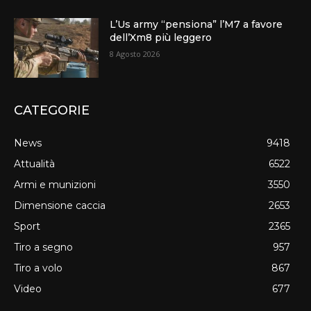
L’Us army “pensiona” l’M7 a favore
dell’Xm8 più leggero
8 Agosto 2026
CATEGORIE
News
9418
Attualità
6522
Armi e munizioni
3550
Dimensione caccia
2653
Sport
2365
Tiro a segno
957
Tiro a volo
867
Video
677