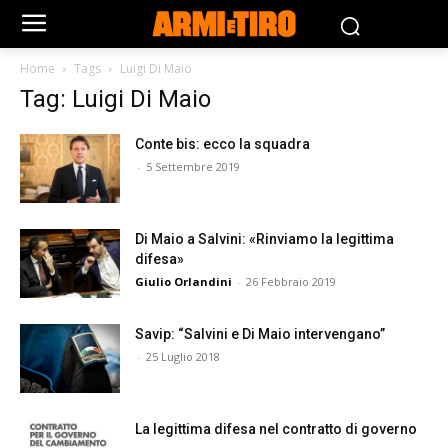
Home
Tags
Luigi Di Maio
Tag: Luigi Di Maio
Conte bis: ecco la squadra
-
5 Settembre 2019
Di Maio a Salvini: «Rinviamo la legittima
difesa»
Giulio Orlandini
-
26 Febbraio 2019
Savip: “Salvini e Di Maio intervengano”
-
25 Luglio 2018
La legittima difesa nel contratto di governo