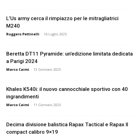
L’Us army cerca il rimpiazzo per le mitragliatrici
M240
Ruggero Pettinelli
-
16 Luglio 2025
Beretta DT11 Pyramide: un’edizione limitata dedicata
a Parigi 2024
Marco Caimi
-
13 Gennaio 2025
Khales K540i: il nuovo cannocchiale sportivo con 40
ingrandimenti
Marco Caimi
-
11 Gennaio 2025
Decima divisione balistica Rapax Tactical e Rapax II
compact calibro 9×19