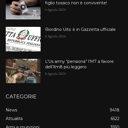
figlio tossico non è convivente!
9 Agosto 2026
Riordino Uits: è in Gazzetta ufficiale
8 Agosto 2026
L’Us army “pensiona” l’M7 a favore
dell’Xm8 più leggero
8 Agosto 2026
CATEGORIE
News
9418
Attualità
6522
Armi e munizioni
3550