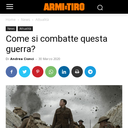
Home
News
Attualità
News
Attualità
Come si combatte questa
guerra?
Di
Andrea Cionci
-
30 Marzo 2020