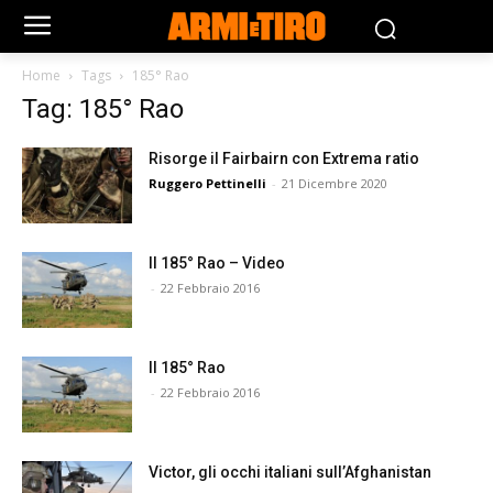
Home
Tags
185° Rao
Tag: 185° Rao
Risorge il Fairbairn con Extrema ratio
Ruggero Pettinelli
-
21 Dicembre 2020
Il 185° Rao – Video
-
22 Febbraio 2016
Il 185° Rao
-
22 Febbraio 2016
Victor, gli occhi italiani sull’Afghanistan