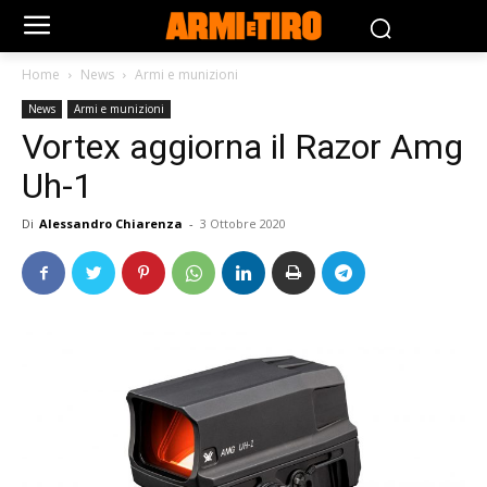
Home
News
Armi e munizioni
News
Armi e munizioni
Vortex aggiorna il Razor Amg
Uh-1
Di
Alessandro Chiarenza
-
3 Ottobre 2020