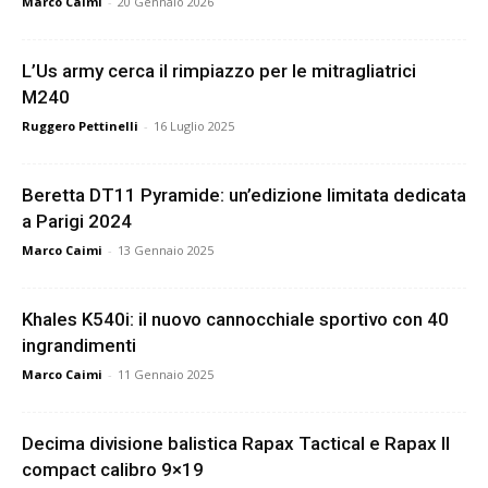
Marco Caimi
-
20 Gennaio 2026
L’Us army cerca il rimpiazzo per le mitragliatrici
M240
Ruggero Pettinelli
-
16 Luglio 2025
Beretta DT11 Pyramide: un’edizione limitata dedicata
a Parigi 2024
Marco Caimi
-
13 Gennaio 2025
Khales K540i: il nuovo cannocchiale sportivo con 40
ingrandimenti
Marco Caimi
-
11 Gennaio 2025
Decima divisione balistica Rapax Tactical e Rapax II
compact calibro 9×19