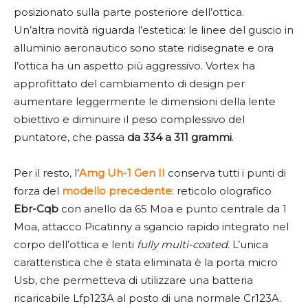
posizionato sulla parte posteriore dell’ottica.
Un’altra novità riguarda l’estetica: le linee del guscio in
alluminio aeronautico sono state ridisegnate e ora
l’ottica ha un aspetto più aggressivo. Vortex ha
approfittato del cambiamento di design per
aumentare leggermente le dimensioni della lente
obiettivo e diminuire il peso complessivo del
puntatore, che passa
da 334 a 311 grammi
.
Per il resto, l’
Amg Uh-1 Gen II
conserva tutti i punti di
forza del
modello
precedente
: reticolo olografico
Ebr-Cqb
con anello da 65 Moa e punto centrale da 1
Moa, attacco Picatinny a sgancio rapido integrato nel
corpo dell’ottica e lenti
fully multi-coated
. L’unica
caratteristica che è stata eliminata è la porta micro
Usb, che permetteva di utilizzare una batteria
ricaricabile Lfp123A al posto di una normale Cr123A.