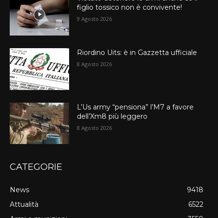
figlio tossico non è convivente!
9 Agosto 2026
Riordino Uits: è in Gazzetta ufficiale
8 Agosto 2026
L’Us army “pensiona” l’M7 a favore
dell’Xm8 più leggero
8 Agosto 2026
CATEGORIE
News
9418
Attualità
6522