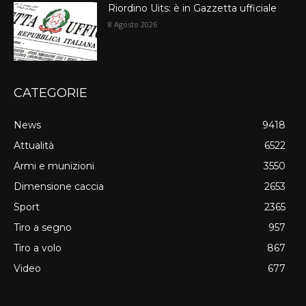
Riordino Uits: è in Gazzetta ufficiale
8 Agosto 2026
CATEGORIE
News
9418
Attualità
6522
Armi e munizioni
3550
Dimensione caccia
2653
Sport
2365
Tiro a segno
957
Tiro a volo
867
Video
677