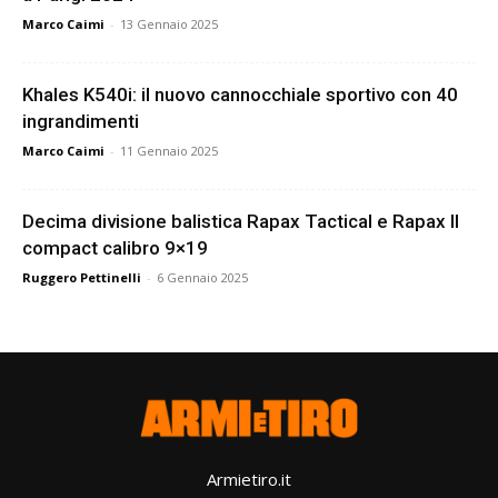
Marco Caimi
-
13 Gennaio 2025
Khales K540i: il nuovo cannocchiale sportivo con 40
ingrandimenti
Marco Caimi
-
11 Gennaio 2025
Decima divisione balistica Rapax Tactical e Rapax II
compact calibro 9×19
Ruggero Pettinelli
-
6 Gennaio 2025
Armietiro.it