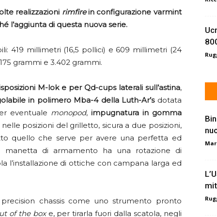
olte realizzazioni
rimfire
in configurazione varmint
hé l’aggiunta di questa nuova serie.
Ucr
800
: 419 millimetri (16,5 pollici) e 609 millimetri (24
Rugg
 3.175 grammi e 3.402 grammi.
sposizioni M-lok e per Qd-cups laterali sull’astina
,
labile in polimero Mba-4 della Luth-Ar’s
dotata
 per eventuale
monopod
,
impugnatura in gomma
Bin
elle posizioni del grilletto, sicura a due posizioni,
nu
utto quello che serve per avere una perfetta ed
Mar
 La manetta di armamento ha una rotazione di
la l’installazione di ottiche con campana larga ed
L’U
mit
Rugg
t precision chassis come uno strumento pronto
ut of the box
e, per tirarla fuori dalla scatola, negli