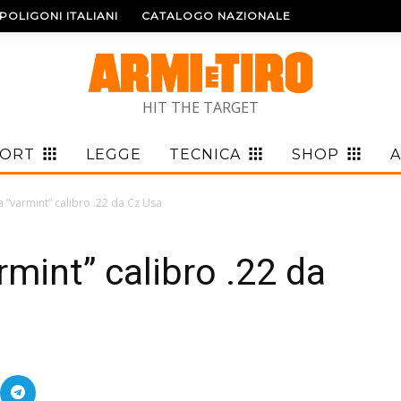
POLIGONI ITALIANI
CATALOGO NAZIONALE
HIT THE TARGET
PORT
LEGGE
TECNICA
SHOP
A
 “varmint” calibro .22 da Cz Usa
mint” calibro .22 da