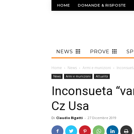
HOME
DOMANDE & RISPOSTE
NEWS
PROVE
S
Home
News
Armi e munizioni
Inconsueta
News
Armi e munizioni
Attualità
Inconsueta “var
Cz Usa
Di
Claudio Bigatti
-
27 Dicembre 2019