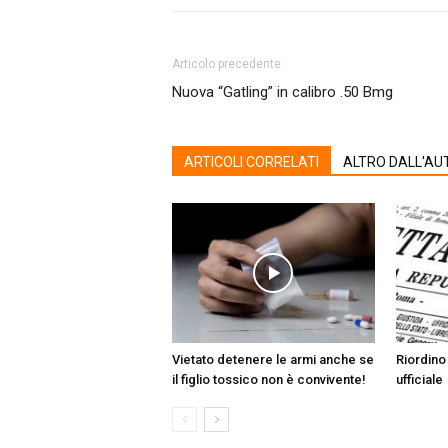
Articolo precedente
Nuova “Gatling” in calibro .50 Bmg
ARTICOLI CORRELATI
ALTRO DALL'AU
Vietato detenere le armi anche se
Riordino 
il figlio tossico non è convivente!
ufficiale