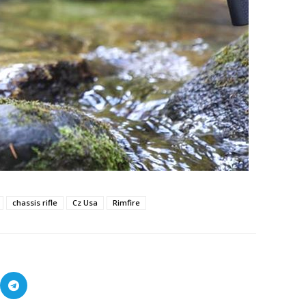
chassis rifle
Cz Usa
Rimfire