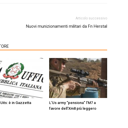
Articolo successivo
Nuovi munizionamenti militari da Fn Herstal
TORE
Uits: è in Gazzetta
L’Us army “pensiona” l’M7 a
favore dell’Xm8 più leggero