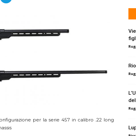
Vie
fig
Rugg
Rio
Rugg
L’U
del
Rugg
figurazione per la serie 457 in calibro .22 long
Lup
hassis
Ricc