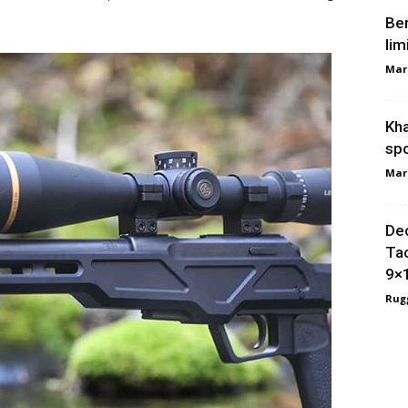
Ber
lim
Mar
Kha
spo
Mar
Dec
Tac
9×
Rugg