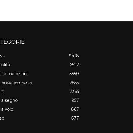
TEGORIE
ws
9418
ualità
6522
i e munizioni
3550
ensione caccia
2653
rt
2365
o a segno
957
o a volo
867
eo
677