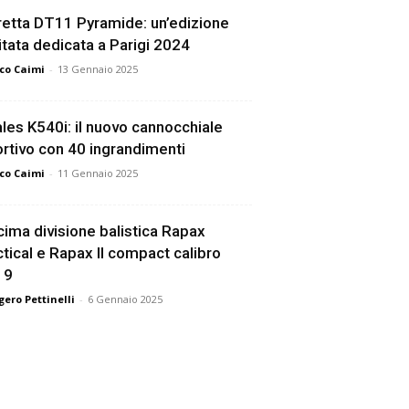
etta DT11 Pyramide: un’edizione
itata dedicata a Parigi 2024
co Caimi
-
13 Gennaio 2025
les K540i: il nuovo cannocchiale
rtivo con 40 ingrandimenti
co Caimi
-
11 Gennaio 2025
ima divisione balistica Rapax
tical e Rapax II compact calibro
19
ero Pettinelli
-
6 Gennaio 2025