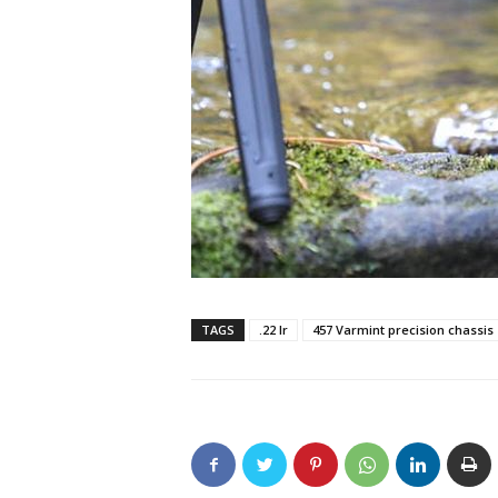
TAGS
.22 lr
457 Varmint precision chassis