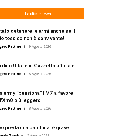
Le ultime news
tato detenere le armi anche se il
lio tossico non è convivente!
ero Pettinelli
-
9 Agosto 2026
rdino Uits: è in Gazzetta ufficiale
ero Pettinelli
-
8 Agosto 2026
s army “pensiona” l’M7 a favore
l’Xm8 più leggero
ero Pettinelli
-
8 Agosto 2026
o preda una bambina: è grave
ardo Torchia
-
7 Agosto 2026