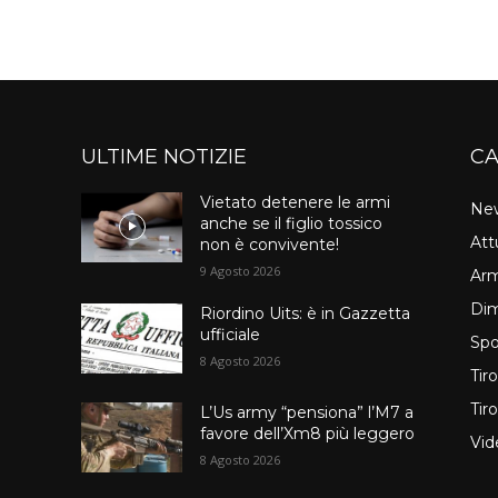
ULTIME NOTIZIE
CA
Vietato detenere le armi
Ne
anche se il figlio tossico
Att
non è convivente!
9 Agosto 2026
Arm
Dim
Riordino Uits: è in Gazzetta
ufficiale
Spo
8 Agosto 2026
Tir
Tir
L’Us army “pensiona” l’M7 a
favore dell’Xm8 più leggero
Vid
8 Agosto 2026