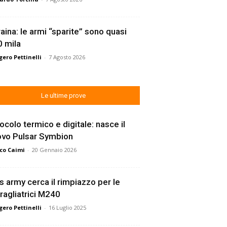
aina: le armi “sparite” sono quasi
 mila
ero Pettinelli
-
7 Agosto 2026
Le ultime prove
ocolo termico e digitale: nasce il
ovo Pulsar Symbion
co Caimi
-
20 Gennaio 2026
s army cerca il rimpiazzo per le
ragliatrici M240
ero Pettinelli
-
16 Luglio 2025