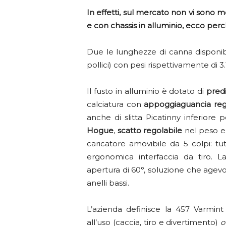
In effetti, sul mercato non vi sono m
e con chassis in alluminio, ecco perc
Due le lunghezze di canna disponibili
pollici) con pesi rispettivamente di
Il fusto in alluminio è dotato di
predi
calciatura con
appoggiaguancia rego
anche di slitta Picatinny inferiore
Hogue
,
scatto regolabile
nel peso e n
caricatore amovibile da 5 colpi: t
ergonomica interfaccia da tiro.
apertura di 60°, soluzione che agevo
anelli bassi.
L’azienda definisce la 457 Varmin
all’uso (caccia, tiro e divertimento)
o