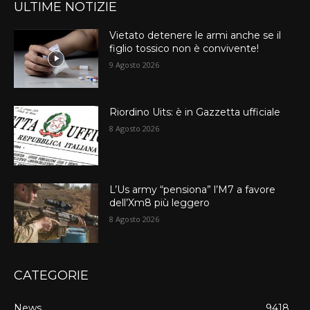
ULTIME NOTIZIE
Vietato detenere le armi anche se il
figlio tossico non è convivente!
9 Agosto 2026
Riordino Uits: è in Gazzetta ufficiale
8 Agosto 2026
L’Us army “pensiona” l’M7 a favore
dell’Xm8 più leggero
8 Agosto 2026
CATEGORIE
News
9418