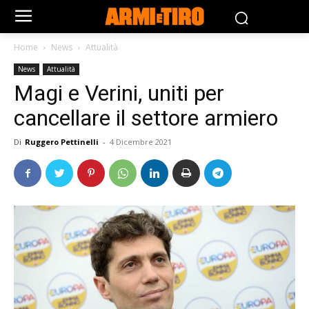
Home
News
Attualità
News
Attualità
Magi e Verini, uniti per
cancellare il settore armiero
Di
Ruggero Pettinelli
-
4 Dicembre 2021