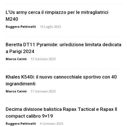
L’Us army cerca il rimpiazzo per le mitragliatrici
M240
Ruggero Pettinelli
-
16 Luglio 2025
Beretta DT11 Pyramide: un’edizione limitata dedicata
a Parigi 2024
Marco Caimi
-
13 Gennaio 2025
Khales K540i: il nuovo cannocchiale sportivo con 40
ingrandimenti
Marco Caimi
-
11 Gennaio 2025
Decima divisione balistica Rapax Tactical e Rapax II
compact calibro 9×19
Ruggero Pettinelli
-
6 Gennaio 2025