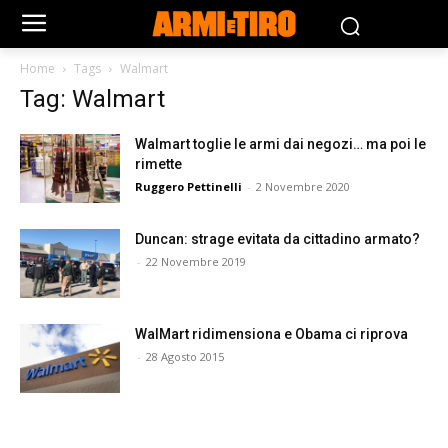
Home
Tags
Walmart
Tag: Walmart
Walmart toglie le armi dai negozi… ma poi le
rimette
Ruggero Pettinelli
-
2 Novembre 2020
Duncan: strage evitata da cittadino armato?
-
22 Novembre 2019
WalMart ridimensiona e Obama ci riprova
-
28 Agosto 2015