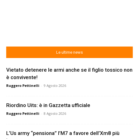
Le ultime news
Vietato detenere le armi anche se il figlio tossico non
è convivente!
Ruggero Pettinelli
-
9 Agosto 2026
Riordino Uits: è in Gazzetta ufficiale
Ruggero Pettinelli
-
8 Agosto 2026
L’Us army “pensiona” l’M7 a favore dell’Xm8 più