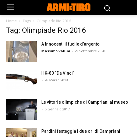
Home
Tags
Olimpiade Rio 2016
Tag: Olimpiade Rio 2016
A Innocenti il fucile d’argento
Massimo Vallini
-
29 Settembre 2020
Il K-80 “Da Vinci”
-
28 Marzo 2018
Le vittorie olimpiche di Campriani al museo
-
5 Gennaio 2017
Pardini festeggia i due ori di Campriani