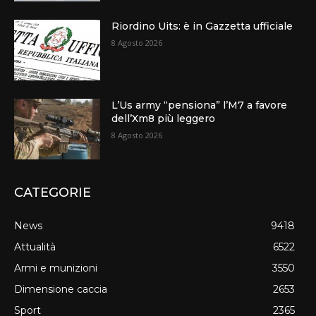
Riordino Uits: è in Gazzetta ufficiale
8 Agosto 2026
L’Us army “pensiona” l’M7 a favore
dell’Xm8 più leggero
8 Agosto 2026
CATEGORIE
News
9418
Attualità
6522
Armi e munizioni
3550
Dimensione caccia
2653
Sport
2365