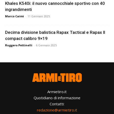
Khales K540i: il nuovo cannocchiale sportivo con 40
ingrandimenti
Marco Caimi
-
11 Gennaio 2025
Decima divisione balistica Rapax Tactical e Rapax II
compact calibro 9×19
Ruggero Pettinelli
-
6 Gennaio 2025
Armietiro.it
Quotidiano di informazione
Contatti:
redazione@armietiro.it