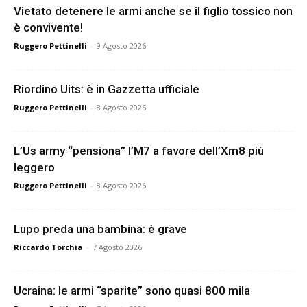
Vietato detenere le armi anche se il figlio tossico non
è convivente!
Ruggero Pettinelli
-
9 Agosto 2026
Riordino Uits: è in Gazzetta ufficiale
Ruggero Pettinelli
-
8 Agosto 2026
L’Us army “pensiona” l’M7 a favore dell’Xm8 più
leggero
Ruggero Pettinelli
-
8 Agosto 2026
Lupo preda una bambina: è grave
Riccardo Torchia
-
7 Agosto 2026
Ucraina: le armi “sparite” sono quasi 800 mila