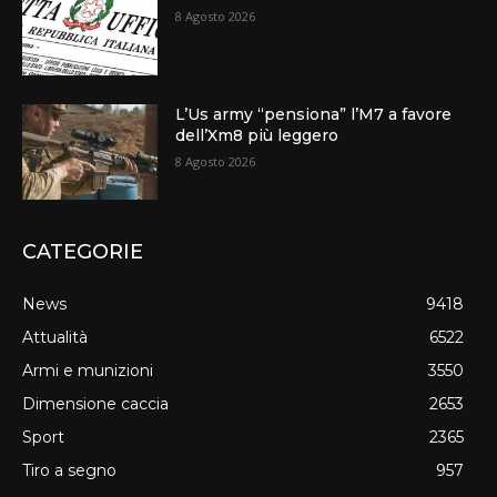
8 Agosto 2026
L’Us army “pensiona” l’M7 a favore
dell’Xm8 più leggero
8 Agosto 2026
CATEGORIE
News
9418
Attualità
6522
Armi e munizioni
3550
Dimensione caccia
2653
Sport
2365
Tiro a segno
957