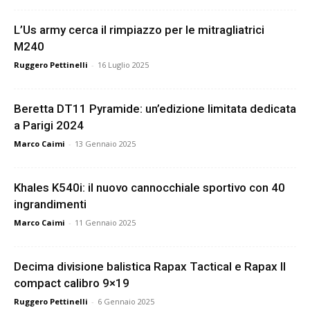
L’Us army cerca il rimpiazzo per le mitragliatrici
M240
Ruggero Pettinelli
-
16 Luglio 2025
Beretta DT11 Pyramide: un’edizione limitata dedicata
a Parigi 2024
Marco Caimi
-
13 Gennaio 2025
Khales K540i: il nuovo cannocchiale sportivo con 40
ingrandimenti
Marco Caimi
-
11 Gennaio 2025
Decima divisione balistica Rapax Tactical e Rapax II
compact calibro 9×19
Ruggero Pettinelli
-
6 Gennaio 2025