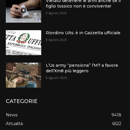
Vietato detenere le armi anche se il
figlio tossico non è convivente!
9 Agosto 2026
Riordino Uits: è in Gazzetta ufficiale
8 Agosto 2026
L’Us army “pensiona” l’M7 a favore
dell’Xm8 più leggero
8 Agosto 2026
CATEGORIE
News
9418
Attualità
6522