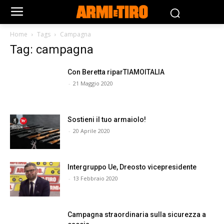
Home
Tags
Campagna
Tag: campagna
Con Beretta riparTIAMOITALIA
-
21 Maggio 2020
Sostieni il tuo armaiolo!
-
20 Aprile 2020
Intergruppo Ue, Dreosto vicepresidente
-
13 Febbraio 2020
Campagna straordinaria sulla sicurezza a