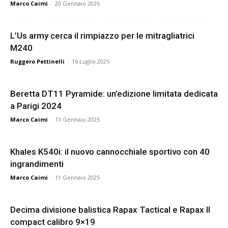
Marco Caimi
-
20 Gennaio 2026
L’Us army cerca il rimpiazzo per le mitragliatrici
M240
Ruggero Pettinelli
-
16 Luglio 2025
Beretta DT11 Pyramide: un’edizione limitata dedicata
a Parigi 2024
Marco Caimi
-
13 Gennaio 2025
Khales K540i: il nuovo cannocchiale sportivo con 40
ingrandimenti
Marco Caimi
-
11 Gennaio 2025
Decima divisione balistica Rapax Tactical e Rapax II
compact calibro 9×19