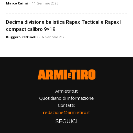
Marco Caimi
-
11 Gennaio 2025
Decima divisione balistica Rapax Tactical e Rapax II
compact calibro 9×19
Ruggero Pettinelli
-
6 Gennaio 2025
Armietiro.it
Quotidiano di informazione
Contatti:
redazione@armietiro.it
SEGUICI