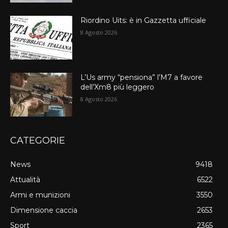
Riordino Uits: è in Gazzetta ufficiale
8 Agosto 2026
L’Us army “pensiona” l’M7 a favore
dell’Xm8 più leggero
8 Agosto 2026
CATEGORIE
News
9418
Attualità
6522
Armi e munizioni
3550
Dimensione caccia
2653
Sport
2365