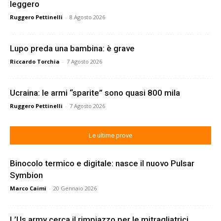
leggero
Ruggero Pettinelli
-
8 Agosto 2026
Lupo preda una bambina: è grave
Riccardo Torchia
-
7 Agosto 2026
Ucraina: le armi “sparite” sono quasi 800 mila
Ruggero Pettinelli
-
7 Agosto 2026
Le ultime prove
Binocolo termico e digitale: nasce il nuovo Pulsar
Symbion
Marco Caimi
-
20 Gennaio 2026
L’Us army cerca il rimpiazzo per le mitragliatrici