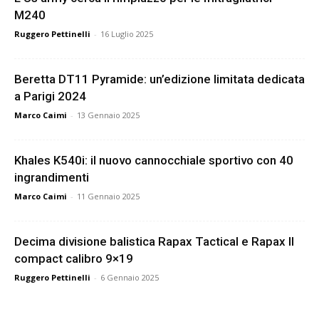
M240
Ruggero Pettinelli
-
16 Luglio 2025
Beretta DT11 Pyramide: un’edizione limitata dedicata
a Parigi 2024
Marco Caimi
-
13 Gennaio 2025
Khales K540i: il nuovo cannocchiale sportivo con 40
ingrandimenti
Marco Caimi
-
11 Gennaio 2025
Decima divisione balistica Rapax Tactical e Rapax II
compact calibro 9×19
Ruggero Pettinelli
-
6 Gennaio 2025