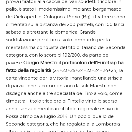
prova i tiratori alla caccia dei vari scudetti tricolore in
palio, è stato il modernissimo impianto bergamasco
dei Cieli aperti di Cologno al Serio (Bg): i tiratori si sono
cimentati sulla distanza dei 200 piattelli, con 100 lanci
sabato e altrettanti la domenica. Grande
soddisfazione per il Tiro a volo lombardo per la
meritatissima conquista del titolo italiano dei Seconda
categoria, con lo score di 192/200, da parte del
pavese
Giorgio Maestri: il portacolori dell’Eurotrap ha
fatto della regolarità
(24+23+25+24+23+24+24+24) la
carta vincente per la vittoria, inanellando una striscia
di parziali che si commentano da soli. Maestri non
disdegna anche altre specialità del Tiro a volo, come
dimostra il titolo tricolore di Fintello vinto lo scorso
anno, senza dimenticare il titolo regionale estivo di
Fossa olimpica a luglio 2014. Un podio, quello dei
Seconda categoria, che ha regalato alla Lombardia
altre soddisfazioni, con l’argento del bresciano