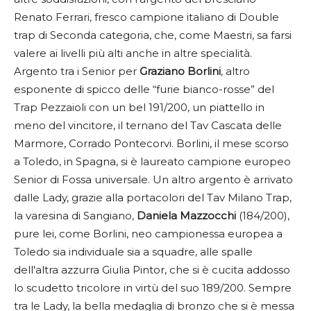
Renato Ferrari, fresco campione italiano di Double
trap di Seconda categoria, che, come Maestri, sa farsi
valere ai livelli più alti anche in altre specialità.
Argento tra i Senior per
Graziano Borlini
, altro
esponente di spicco delle “furie bianco-rosse” del
Trap Pezzaioli con un bel 191/200, un piattello in
meno del vincitore, il ternano del Tav Cascata delle
Marmore, Corrado Pontecorvi. Borlini, il mese scorso
a Toledo, in Spagna, si è laureato campione europeo
Senior di Fossa universale. Un altro argento è arrivato
dalle Lady, grazie alla portacolori del Tav Milano Trap,
la varesina di Sangiano,
Daniela Mazzocchi
(184/200),
pure lei, come Borlini, neo campionessa europea a
Toledo sia individuale sia a squadre, alle spalle
dell'altra azzurra Giulia Pintor, che si è cucita addosso
lo scudetto tricolore in virtù del suo 189/200. Sempre
tra le Lady, la bella medaglia di bronzo che si è messa