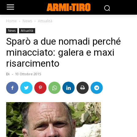
Home
News
Attualità
News
Attualità
Sparò a due nomadi perché
minacciato: galera e maxi
risarcimento
Di
-
10 Ottobre 2015