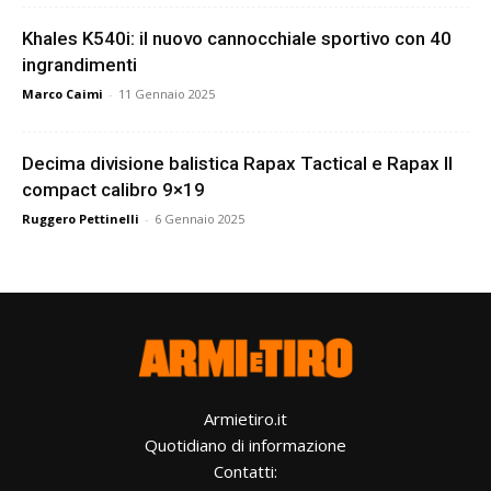
Khales K540i: il nuovo cannocchiale sportivo con 40
ingrandimenti
Marco Caimi
-
11 Gennaio 2025
Decima divisione balistica Rapax Tactical e Rapax II
compact calibro 9×19
Ruggero Pettinelli
-
6 Gennaio 2025
Armietiro.it
Quotidiano di informazione
Contatti: