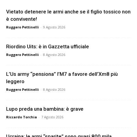
Vietato detenere le armi anche se il figlio tossico non
è convivente!
Ruggero Pettinelli
-
9 Agosto 2026
Riordino Uits: è in Gazzetta ufficiale
Ruggero Pettinelli
-
8 Agosto 2026
L’Us army “pensiona” l’M7 a favore dell’Xm8 più
leggero
Ruggero Pettinelli
-
8 Agosto 2026
Lupo preda una bambina: è grave
Riccardo Torchia
-
7 Agosto 2026
Ucraina: le armi “sparite” sono quasi 800 mila