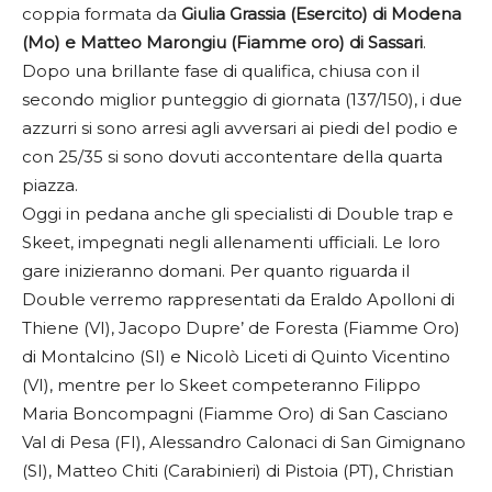
coppia formata da
Giulia Grassia (Esercito) di Modena
(Mo) e Matteo Marongiu (Fiamme oro) di Sassari
.
Dopo una brillante fase di qualifica, chiusa con il
secondo miglior punteggio di giornata (137/150), i due
azzurri si sono arresi agli avversari ai piedi del podio e
con 25/35 si sono dovuti accontentare della quarta
piazza.
Oggi in pedana anche gli specialisti di Double trap e
Skeet, impegnati negli allenamenti ufficiali. Le loro
gare inizieranno domani. Per quanto riguarda il
Double verremo rappresentati da Eraldo Apolloni di
Thiene (VI), Jacopo Dupre’ de Foresta (Fiamme Oro)
di Montalcino (SI) e Nicolò Liceti di Quinto Vicentino
(VI), mentre per lo Skeet competeranno Filippo
Maria Boncompagni (Fiamme Oro) di San Casciano
Val di Pesa (FI), Alessandro Calonaci di San Gimignano
(SI), Matteo Chiti (Carabinieri) di Pistoia (PT), Christian