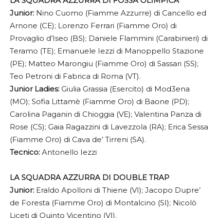
LA SQUADRA AZZURRA DI FOSSA OLIMPICA
Junior:
Nino Cuomo (Fiamme Azzurre) di Cancello ed
Arnone (CE); Lorenzo Ferrari (Fiamme Oro) di
Provaglio d’Iseo (BS); Daniele Flammini (Carabinieri) di
Teramo (TE); Emanuele Iezzi di Manoppello Stazione
(PE); Matteo Marongiu (Fiamme Oro) di Sassari (SS);
Teo Petroni di Fabrica di Roma (VT).
Junior Ladies:
Giulia Grassia (Esercito) di Mod3ena
(MO); Sofia Littamè (Fiamme Oro) di Baone (PD);
Carolina Paganin di Chioggia (VE); Valentina Panza di
Rose (CS); Gaia Ragazzini di Lavezzola (RA); Erica Sessa
(Fiamme Oro) di Cava de’ Tirreni (SA).
Tecnico:
Antonello Iezzi
LA SQUADRA AZZURRA DI DOUBLE TRAP
Junior:
Eraldo Apolloni di Thiene (VI); Jacopo Dupre’
de Foresta (Fiamme Oro) di Montalcino (SI); Nicolò
Liceti di Quinto Vicentino (VI).