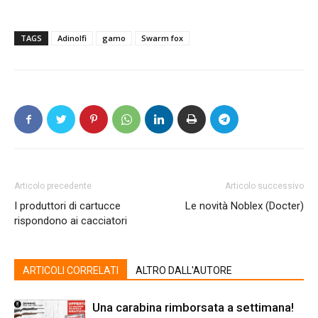
TAGS
Adinolfi
gamo
Swarm fox
Articolo precedente
Articolo successivo
I produttori di cartucce
Le novità Noblex (Docter)
rispondono ai cacciatori
ARTICOLI CORRELATI
ALTRO DALL'AUTORE
Una carabina rimborsata a settimana!