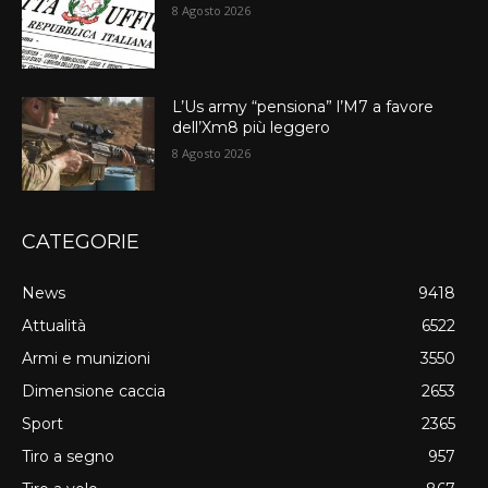
8 Agosto 2026
L’Us army “pensiona” l’M7 a favore
dell’Xm8 più leggero
8 Agosto 2026
CATEGORIE
News
9418
Attualità
6522
Armi e munizioni
3550
Dimensione caccia
2653
Sport
2365
Tiro a segno
957