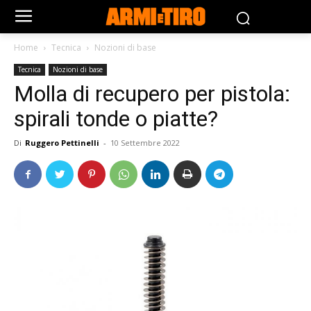
Home
Tecnica
Nozioni di base
Tecnica
Nozioni di base
Molla di recupero per pistola:
spirali tonde o piatte?
Di
Ruggero Pettinelli
-
10 Settembre 2022