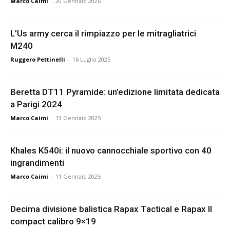
Marco Caimi
-
20 Gennaio 2026
L’Us army cerca il rimpiazzo per le mitragliatrici
M240
Ruggero Pettinelli
-
16 Luglio 2025
Beretta DT11 Pyramide: un’edizione limitata dedicata
a Parigi 2024
Marco Caimi
-
13 Gennaio 2025
Khales K540i: il nuovo cannocchiale sportivo con 40
ingrandimenti
Marco Caimi
-
11 Gennaio 2025
Decima divisione balistica Rapax Tactical e Rapax II
compact calibro 9×19