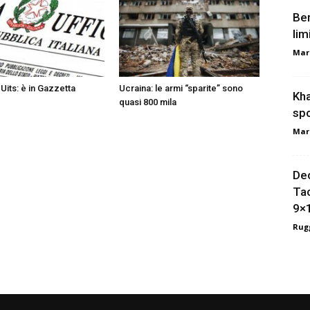
Ber
lim
Mar
Uits: è in Gazzetta
Ucraina: le armi “sparite” sono
Kha
quasi 800 mila
spo
Mar
Dec
Tac
9×
Rugg