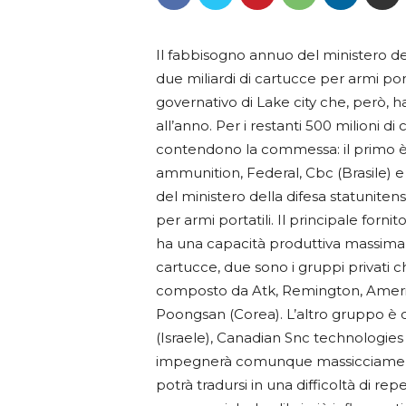
Il fabbisogno annuo del ministero de
due miliardi di cartucce per armi porta
governativo di Lake city che, però, h
all’anno. Per i restanti 500 milioni di
contendono la commessa: il primo 
ammunition, Federal, Cbc (Brasile) e
del ministero della difesa statuniten
per armi portatili. Il principale forni
ha una capacità produttiva massima di 
cartucce, due sono i gruppi privati 
composto da Atk, Remington, Americ
Poongsan (Corea). L’altro gruppo è
(Israele), Canadian Snc technologie
impegnerà comunque massicciamente 
potrà tradursi in una difficoltà di re