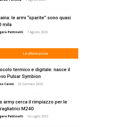
aina: le armi “sparite” sono quasi
 mila
ero Pettinelli
-
7 Agosto 2026
Le ultime prove
ocolo termico e digitale: nasce il
ovo Pulsar Symbion
co Caimi
-
20 Gennaio 2026
s army cerca il rimpiazzo per le
ragliatrici M240
ero Pettinelli
-
16 Luglio 2025