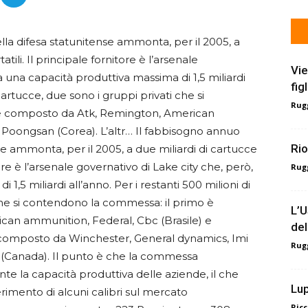
lla difesa statunitense ammonta, per il 2005, a
tili. Il principale fornitore è l’arsenale
Vie
a una capacità produttiva massima di 1,5 miliardi
fig
 cartucce, due sono i gruppi privati che si
Rugg
è composto da Atk, Remington, American
 Poongsan (Corea). L’altr…
Il fabbisogno annuo
Rio
se ammonta, per il 2005, a due miliardi di cartucce
tore è l’arsenale governativo di Lake city che, però,
Rugg
1,5 miliardi all’anno. Per i restanti 500 milioni di
che si contendono la commessa: il primo è
L’U
an ammunition, Federal, Cbc (Brasile) e
del
 composto da Winchester, General dynamics, Imi
Rugg
s (Canada). Il punto è che la commessa
la capacità produttiva delle aziende, il che
Lup
perimento di alcuni calibri sul mercato
Ricc