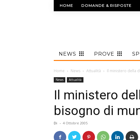
HOME
DOMANDE & RISPOSTE
NEWS
PROVE
S
Home
News
Attualità
Il ministero della
News
Attualità
Il ministero de
bisogno di mun
Di
-
4 Ottobre 2005