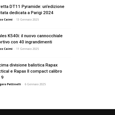
etta DT11 Pyramide: un’edizione
itata dedicata a Parigi 2024
co Caimi
-
13 Gennaio 2025
les K540i: il nuovo cannocchiale
rtivo con 40 ingrandimenti
co Caimi
-
11 Gennaio 2025
ima divisione balistica Rapax
tical e Rapax II compact calibro
19
ero Pettinelli
-
6 Gennaio 2025