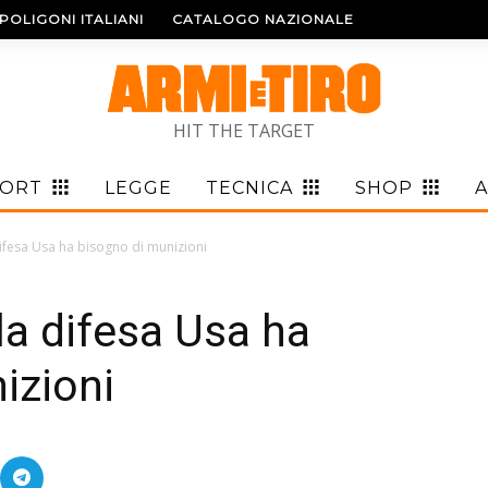
POLIGONI ITALIANI
CATALOGO NAZIONALE
HIT THE TARGET
PORT
LEGGE
TECNICA
SHOP
A
 difesa Usa ha bisogno di munizioni
lla difesa Usa ha
izioni