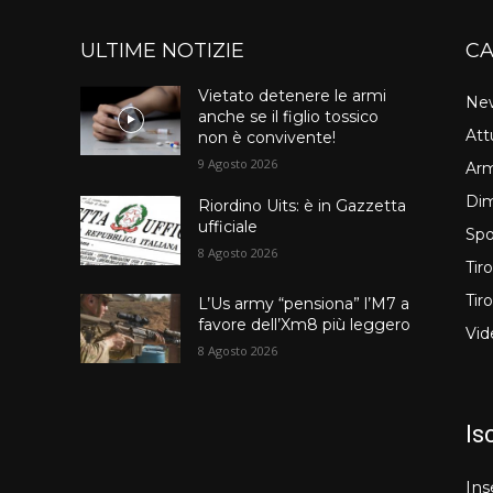
ULTIME NOTIZIE
CA
Vietato detenere le armi
Ne
anche se il figlio tossico
Att
non è convivente!
9 Agosto 2026
Arm
Dim
Riordino Uits: è in Gazzetta
ufficiale
Spo
8 Agosto 2026
Tir
Tir
L’Us army “pensiona” l’M7 a
favore dell’Xm8 più leggero
Vid
8 Agosto 2026
Is
Ins