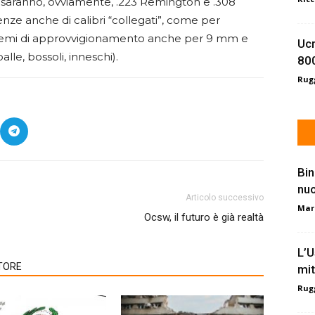
ti saranno, ovviamente, .223 Remington e .308
ze anche di calibri “collegati”, come per
lemi di approvvigionamento anche per 9 mm e
Ucr
le, bossoli, inneschi).
800
Rugg
Bin
nu
Articolo successivo
Mar
Ocsw, il futuro è già realtà
L’U
TORE
mit
Rugg