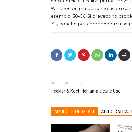
commerciale. I calibri più influenza
Winchester, ma potranno aversi caren
esempio .30-06. Si prevedono prob
.45, nonché per componenti sfuse (pal
Articolo precedente
Heckler & Koch richiama alcune Usc
ARTICOLI CORRELATI
ALTRO DALL'AU