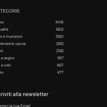
TEGORIE
ws
9418
ualità
6522
i e munizioni
3550
ensione caccia
2653
rt
2365
o a segno
957
o a volo
867
eo
677
criviti alla newsletter
erisci la tua Email