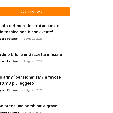
Le ultime news
tato detenere le armi anche se il
lio tossico non è convivente!
ero Pettinelli
-
9 Agosto 2026
rdino Uits: è in Gazzetta ufficiale
ero Pettinelli
-
8 Agosto 2026
s army “pensiona” l’M7 a favore
l’Xm8 più leggero
ero Pettinelli
-
8 Agosto 2026
o preda una bambina: è grave
ardo Torchia
-
7 Agosto 2026