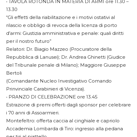
• TAVOLA ROTONDA IN MATERIA DI ARMI ore 11.30 –
13.30
“Gli effetti della riabilitazione e i motivi ostativi al
rilascio e obbligo di revoca della licenza di porto
d’armi: Giustizia amministrativa e penale: quali diritti
per il nostro futuro”
Relatori: Dr. Biagio Mazzeo (Procuratore della
Repubblica di Lanusei); Dr. Andrea Ghinetti (Giudice
del Tribunale penale di Milano); Maggiore Giuseppe
Bertoli
(Comandante Nucleo Investigativo Comando
Prinvinciale Carabinieri di Vicenza).
• PRANZO DI CELEBRAZIONE ore 13.45
Estrazione di premi offerti dagli sponsor per celebrare
i 70 anni di Assoarmieri.
Montefeltro: offerta caccia al cinghiale e capriolo
Accademia Lombarda di Tiro: ingresso alla pedana
per tiri al piattello