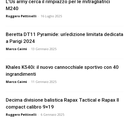
L’Us army cerca il rimpiazzo per le mitragliatrici
M240
Ruggero Pettinelli
-
16 Luglio 2025
Beretta DT11 Pyramide: un’edizione limitata dedicata
a Parigi 2024
Marco Caimi
-
13 Gennaio 2025
Khales K540i: il nuovo cannocchiale sportivo con 40
ingrandimenti
Marco Caimi
-
11 Gennaio 2025
Decima divisione balistica Rapax Tactical e Rapax II
compact calibro 9×19
Ruggero Pettinelli
-
6 Gennaio 2025