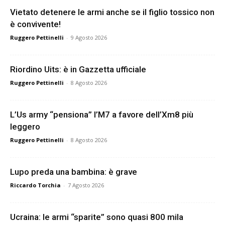
Vietato detenere le armi anche se il figlio tossico non
è convivente!
Ruggero Pettinelli
-
9 Agosto 2026
Riordino Uits: è in Gazzetta ufficiale
Ruggero Pettinelli
-
8 Agosto 2026
L’Us army “pensiona” l’M7 a favore dell’Xm8 più
leggero
Ruggero Pettinelli
-
8 Agosto 2026
Lupo preda una bambina: è grave
Riccardo Torchia
-
7 Agosto 2026
Ucraina: le armi “sparite” sono quasi 800 mila