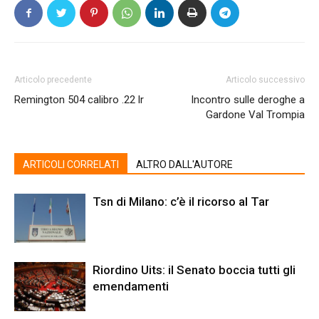
Articolo precedente
Articolo successivo
Remington 504 calibro .22 lr
Incontro sulle deroghe a
Gardone Val Trompia
ARTICOLI CORRELATI
ALTRO DALL'AUTORE
Tsn di Milano: c’è il ricorso al Tar
Riordino Uits: il Senato boccia tutti gli
emendamenti