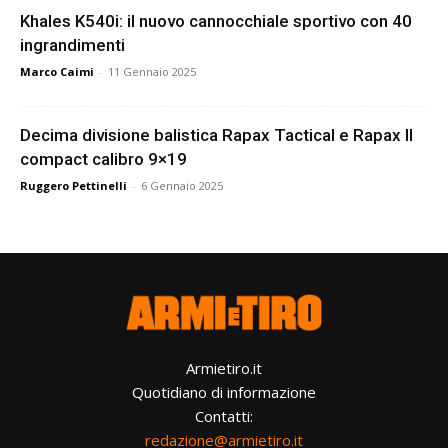
Khales K540i: il nuovo cannocchiale sportivo con 40
ingrandimenti
Marco Caimi
-
11 Gennaio 2025
Decima divisione balistica Rapax Tactical e Rapax II
compact calibro 9×19
Ruggero Pettinelli
-
6 Gennaio 2025
Armietiro.it
Quotidiano di informazione
Contatti:
redazione@armietiro.it