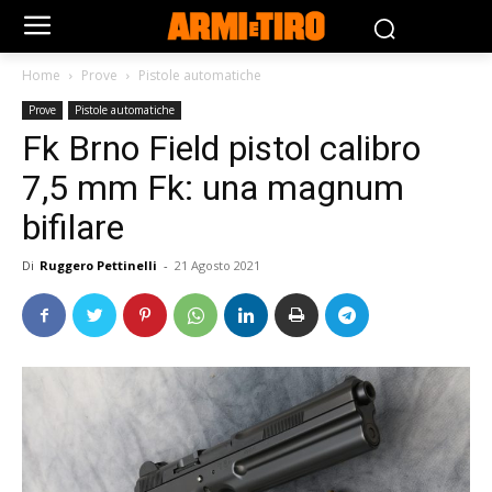
Home
Prove
Pistole automatiche
Prove
Pistole automatiche
Fk Brno Field pistol calibro
7,5 mm Fk: una magnum
bifilare
Di
Ruggero Pettinelli
-
21 Agosto 2021