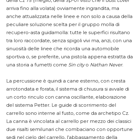
della Cz 75 (meglio, della Sp-01 visto che il
dust cover
arriva fino alla volata) ovviamente ingrandita, ma
anche attualizzata nelle linee e non solo a causa della
peculiare soluzione scelta per il gruppo molla di
recupero-asta guidamolla: tutte le superfici risultano
tra loro raccordate, senza spigoli vivi ma, anzi, con una
sinuosità delle linee che ricorda una automobile
sportiva o, se preferite, una pistola appena estratta da
una storia a fumetti come
Sin city
o
Nathan Never
.
La percussione è quindi a cane esterno, con cresta
arrotondata e forata, il sistema di chiusura si avvale di
un corto rinculo con canna oscillante, elaborazione
del sistema Petter. Le guide di scorrimento del
carrello sono interne al fusto, come da archetipo Cz.
La canna è vincolata al carrello per mezzo dei classici
due risalti semilunari che combaciano con opportune
sedi nel cielo del carrello, l’abbassamento della