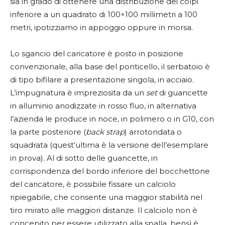
sia in grado di ottenere una distribuzione dei colpi
inferiore a un quadrato di 100×100 millimetri a 100
metri, ipotizziamo in appoggio oppure in morsa.
Lo sgancio del caricatore è posto in posizione
convenzionale, alla base del ponticello, il serbatoio è
di tipo bifilare a presentazione singola, in acciaio.
L’impugnatura è impreziosita da un
set
di guancette
in alluminio anodizzate in rosso fluo, in alternativa
l’azienda le produce in noce, in polimero o in G10, con
la parte posteriore (
back strap
) arrotondata o
squadrata (quest’ultima è la versione dell’esemplare
in prova). Al di sotto delle guancette, in
corrispondenza del bordo inferiore del bocchettone
del caricatore, è possibile fissare un calciolo
ripiegabile, che consente una maggior stabilità nel
tiro mirato alle maggiori distanze. Il calciolo non è
concepito per essere utilizzato alla spalla, bensì è