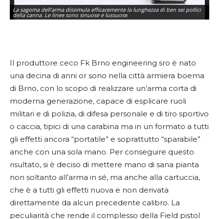
La sagoma dell’arma dissimula efficacemente la lunghezza di ben sei pollici
La
della canna. Le linee sono sinuose e lussuose.
co
Il produttore ceco Fk Brno engineering sro è nato
una decina di anni or sono nella città armiera boema
di Brno, con lo scopo di realizzare un’arma corta di
moderna generazione, capace di esplicare ruoli
militari e di polizia, di difesa personale e di tiro sportivo
o caccia, tipici di una carabina ma in un formato a tutti
gli effetti ancora “portatile” e soprattutto “sparabile”
anche con una sola mano. Per conseguire questo
risultato, si è deciso di mettere mano di sana pianta
non soltanto all’arma in sé, ma anche alla cartuccia,
che è a tutti gli effetti nuova e non derivata
direttamente da alcun precedente calibro. La
peculiarità che rende il complesso della Field pistol