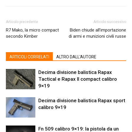
Articolo precedente
Articolo successivo
R7 Mako, la micro compact
Biden chiude all’importazione
secondo Kimber
di armi e munizioni civili russe
ARTICOLI CORRELATI
ALTRO DALL'AUTORE
Decima divisione balistica Rapax
Tactical e Rapax II compact calibro
9×19
Decima divisione balistica Rapax sport
calibro 9×19
Fn 509 calibro 9×19: la pistola da un