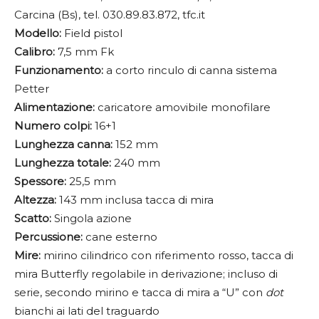
Carcina (Bs), tel. 030.89.83.872, tfc.it
Modello:
Field pistol
Calibro:
7,5 mm Fk
Funzionamento:
a corto rinculo di canna sistema
Petter
Alimentazione:
caricatore amovibile monofilare
Numero colpi:
16+1
Lunghezza canna:
152 mm
Lunghezza totale:
240 mm
Spessore:
25,5 mm
Altezza:
143 mm inclusa tacca di mira
Scatto:
Singola azione
Percussione:
cane esterno
Mire:
mirino cilindrico con riferimento rosso, tacca di
mira Butterfly regolabile in derivazione; incluso di
serie, secondo mirino e tacca di mira a “U” con
dot
bianchi ai lati del traguardo