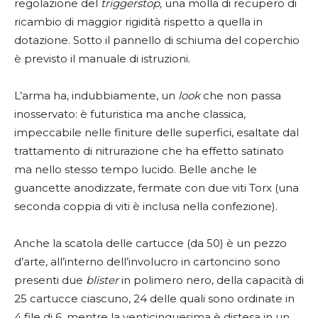
regolazione del
triggerstop,
una molla di recupero di
ricambio di maggior rigidità rispetto a quella in
dotazione. Sotto il pannello di schiuma del coperchio
è previsto il manuale di istruzioni.
L’arma ha, indubbiamente, un
look
che non passa
inosservato: è futuristica ma anche classica,
impeccabile nelle finiture delle superfici, esaltate dal
trattamento di nitrurazione che ha effetto satinato
ma nello stesso tempo lucido. Belle anche le
guancette anodizzate, fermate con due viti Torx (una
seconda coppia di viti è inclusa nella confezione).
Anche la scatola delle cartucce (da 50) è un pezzo
d’arte, all’interno dell’involucro in cartoncino sono
presenti due
blister
in polimero nero, della capacità di
25 cartucce ciascuno, 24 delle quali sono ordinate in
4 file di 6, mentre la venticinquesima è distesa in un