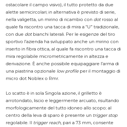
ostacolare il campo visivo), il tutto protetto da due
alette semicircolari; in alternativa è previsto di serie,
nella valigetta, un mirino di ricambio con
dot
rosso al
quale fa riscontro una tacca di mira a “U” tradizionale,
con due
dot
bianchi laterali. Per le esigenze del tiro
sportivo l’azienda ha sviluppato anche un mirino con
inserto in fibra ottica, al quale fa riscontro una tacca di
mira regolabile micrometricamente in altezza e
derivazione. È anche possibile equipaggiare l’arma di
una piastrina opzionale
low profile
per il montaggio di
micro dot Noblex o Rmr.
Lo scatto è in sola Singola azione, il grilletto è
arrotondato, liscio e leggermente arcuato, risultando
morfologicamente del tutto idoneo allo scopo; al
centro della leva di sparo è presente un
trigger stop
regolabile. Il
trigger reach,
pari a 73 mm, consente