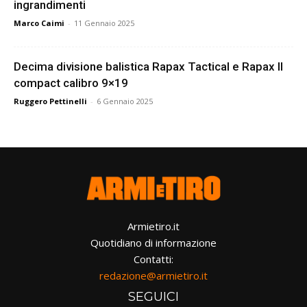
ingrandimenti
Marco Caimi
-
11 Gennaio 2025
Decima divisione balistica Rapax Tactical e Rapax II
compact calibro 9×19
Ruggero Pettinelli
-
6 Gennaio 2025
Armietiro.it
Quotidiano di informazione
Contatti:
redazione@armietiro.it
SEGUICI