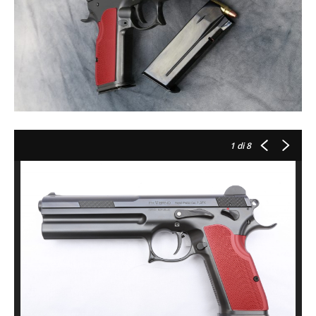
1
di 8