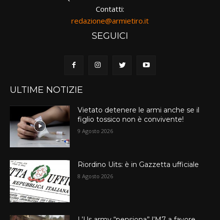
Contatti:
redazione@armietiro.it
SEGUICI
ULTIME NOTIZIE
Vietato detenere le armi anche se il
figlio tossico non è convivente!
9 Agosto 2026
Riordino Uits: è in Gazzetta ufficiale
8 Agosto 2026
L’Us army “pensiona” l’M7 a favore