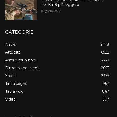
dell’Xm8 più leggero
8 Agosto 2026
CATEGORIE
News
9418
Attualità
6522
Armi e munizioni
3550
Dimensione caccia
2653
Sport
2365
Tiro a segno
957
Tiro a volo
867
Video
677