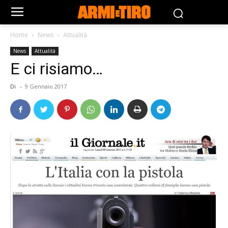
Home
News
Attualità
News
Attualità
E ci risiamo…
Di
-
9 Gennaio 2017