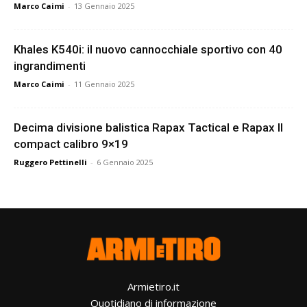
Marco Caimi
-
13 Gennaio 2025
Khales K540i: il nuovo cannocchiale sportivo con 40
ingrandimenti
Marco Caimi
-
11 Gennaio 2025
Decima divisione balistica Rapax Tactical e Rapax II
compact calibro 9×19
Ruggero Pettinelli
-
6 Gennaio 2025
Armietiro.it
Quotidiano di informazione