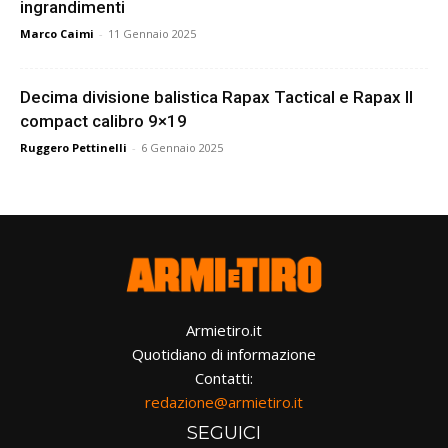
ingrandimenti
Marco Caimi
-
11 Gennaio 2025
Decima divisione balistica Rapax Tactical e Rapax II
compact calibro 9×19
Ruggero Pettinelli
-
6 Gennaio 2025
Armietiro.it
Quotidiano di informazione
Contatti:
redazione@armietiro.it
SEGUICI