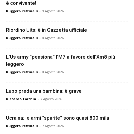
è convivente!
Ruggero Pettinelli
-
9 Agosto 2026
Riordino Uits: è in Gazzetta ufficiale
Ruggero Pettinelli
-
8 Agosto 2026
L’Us army “pensiona” l’M7 a favore dell’Xm8 più
leggero
Ruggero Pettinelli
-
8 Agosto 2026
Lupo preda una bambina: è grave
Riccardo Torchia
-
7 Agosto 2026
Ucraina: le armi “sparite” sono quasi 800 mila
Ruggero Pettinelli
-
7 Agosto 2026