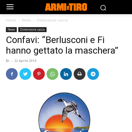
Home
News
Dimensione caccia
News
Dimensione caccia
Confavi: “Berlusconi e Fi
hanno gettato la maschera”
Di
-
22 Aprile 2014