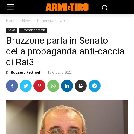
Home
News
Dimensione caccia
News
Dimensione caccia
Bruzzone parla in Senato
della propaganda anti-caccia
di Rai3
Di
Ruggero Pettinelli
-
15 Giugno 2022