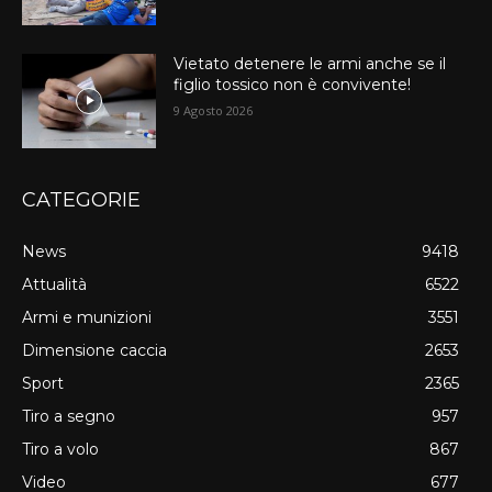
Vietato detenere le armi anche se il
figlio tossico non è convivente!
9 Agosto 2026
CATEGORIE
News
9418
Attualità
6522
Armi e munizioni
3551
Dimensione caccia
2653
Sport
2365
Tiro a segno
957
Tiro a volo
867
Video
677