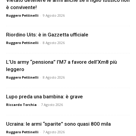
Vietato detenere le armi anche se il figlio tossico non
è convivente!
Ruggero Pettinelli
-
9 Agosto 2026
Riordino Uits: è in Gazzetta ufficiale
Ruggero Pettinelli
-
8 Agosto 2026
L’Us army “pensiona” l’M7 a favore dell’Xm8 più
leggero
Ruggero Pettinelli
-
8 Agosto 2026
Lupo preda una bambina: è grave
Riccardo Torchia
-
7 Agosto 2026
Ucraina: le armi “sparite” sono quasi 800 mila
Ruggero Pettinelli
-
7 Agosto 2026