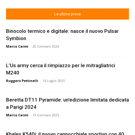
Le ultime prove
Binocolo termico e digitale: nasce il nuovo Pulsar
Symbion
Marco Caimi
-
20 Gennaio 2026
L’Us army cerca il rimpiazzo per le mitragliatrici
M240
Ruggero Pettinelli
-
16 Luglio 2025
Beretta DT11 Pyramide: un’edizione limitata dedicata
a Parigi 2024
Marco Caimi
-
13 Gennaio 2025
Khales K540i: il nuovo cannocchiale sportivo con 40