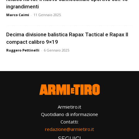
ingrandimenti
Marco Caimi
-
11 Gennaio 2025
Decima divisione balistica Rapax Tactical e Rapax II
compact calibro 9×19
Ruggero Pettinelli
-
6 Gennaio 2025
Armietiro.it
Quotidiano di informazione
Contatti:
redazione@armietiro.it
SEGUICI