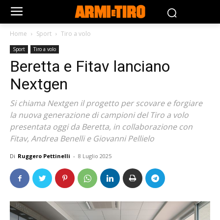
Home
Sport
Tiro a volo
Sport
Tiro a volo
Beretta e Fitav lanciano
Nextgen
Si chiama Nextgen il progetto per scovare e forgiare
la nuova generazione di campioni del Tiro a volo
presentata oggi da Beretta, in collaborazione con
Fitav, Andrea Benelli e Giovanni Pellielo
Di
Ruggero Pettinelli
-
8 Luglio 2025