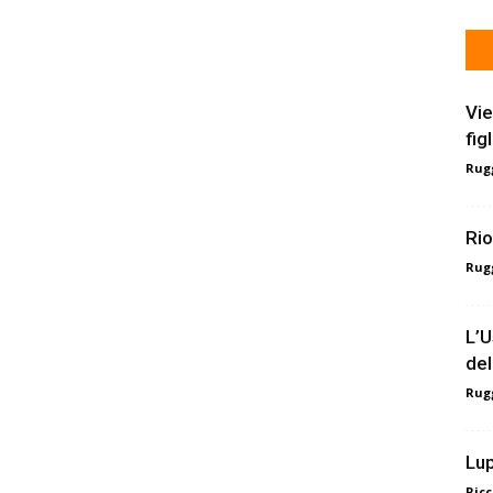
Vie
fig
Rugg
Rio
Rugg
L’U
del
Rugg
Lup
Ricc