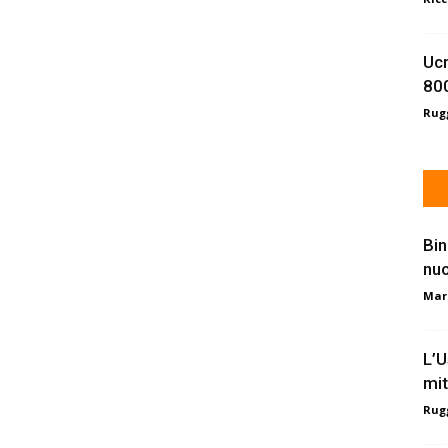
Ucr
800
Rugg
Bin
nu
Mar
L’U
mit
Rugg