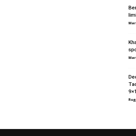
Ber
lim
Mar
Kha
spo
Mar
Dec
Tac
9×
Rugg