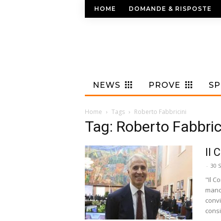
HOME
DOMANDE & RISPOSTE
NEWS
PROVE
S
Home
Tags
Roberto Fabbricini
Tag: Roberto Fabbric
Il 
-
30 
"Il C
manc
convi
consi