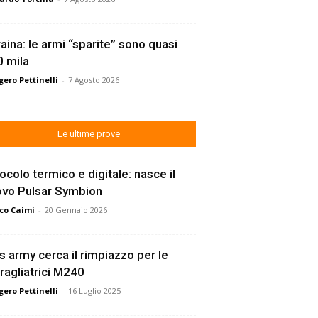
aina: le armi “sparite” sono quasi
 mila
ero Pettinelli
-
7 Agosto 2026
Le ultime prove
ocolo termico e digitale: nasce il
ovo Pulsar Symbion
co Caimi
-
20 Gennaio 2026
s army cerca il rimpiazzo per le
ragliatrici M240
ero Pettinelli
-
16 Luglio 2025