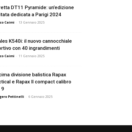
etta DT11 Pyramide: un’edizione
itata dedicata a Parigi 2024
co Caimi
-
13 Gennaio 2025
les K540i: il nuovo cannocchiale
rtivo con 40 ingrandimenti
co Caimi
-
11 Gennaio 2025
ima divisione balistica Rapax
tical e Rapax II compact calibro
19
ero Pettinelli
-
6 Gennaio 2025