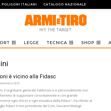
POLIGONI ITALIANI
CATALOGO NAZIONALE
HIT THE TARGET
PORT
LEGGE
TECNICA
SHOP
ini
Coni è vicino alla Fidasc
Settembre 2013
oni, il segretario generale Fabbricini e io personalmente non
heremo di supportare concretamente e con grande
nzione ogni sforzo e ogni iniziativa della Fidasc", ha riferito al
glio Fidasc il neo-presidente del Coni, Giovanni Malagò