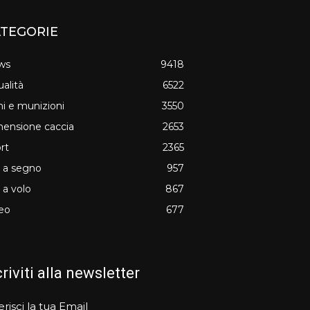
TEGORIE
ws
9418
ualità
6522
i e munizioni
3550
ensione caccia
2653
rt
2365
o a segno
957
o a volo
867
eo
677
criviti alla newsletter
erisci la tua Email