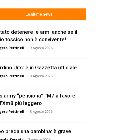
Le ultime news
tato detenere le armi anche se il
lio tossico non è convivente!
ero Pettinelli
-
9 Agosto 2026
rdino Uits: è in Gazzetta ufficiale
ero Pettinelli
-
8 Agosto 2026
s army “pensiona” l’M7 a favore
l’Xm8 più leggero
ero Pettinelli
-
8 Agosto 2026
o preda una bambina: è grave
ardo Torchia
-
7 Agosto 2026