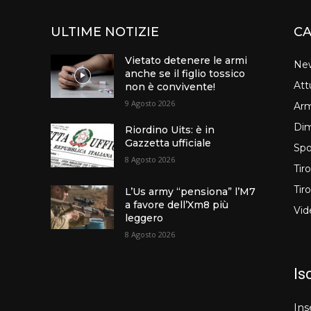
ULTIME NOTIZIE
CA
Vietato detenere le armi
Ne
anche se il figlio tossico
Att
non è convivente!
9 Agosto 2026
Arm
Dim
Riordino Uits: è in
Gazzetta ufficiale
Spo
8 Agosto 2026
Tir
Tir
L’Us army “pensiona” l’M7
a favore dell’Xm8 più
Vid
leggero
8 Agosto 2026
Is
Ins