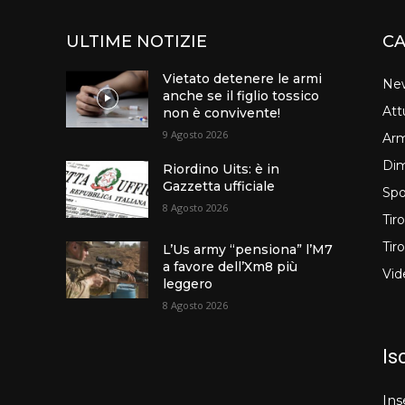
ULTIME NOTIZIE
CA
Vietato detenere le armi
Ne
anche se il figlio tossico
Att
non è convivente!
9 Agosto 2026
Arm
Dim
Riordino Uits: è in
Gazzetta ufficiale
Spo
8 Agosto 2026
Tir
Tir
L’Us army “pensiona” l’M7
a favore dell’Xm8 più
Vid
leggero
8 Agosto 2026
Is
Ins