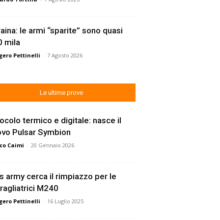
aina: le armi “sparite” sono quasi
 mila
ero Pettinelli
-
7 Agosto 2026
Le ultime prove
ocolo termico e digitale: nasce il
ovo Pulsar Symbion
co Caimi
-
20 Gennaio 2026
s army cerca il rimpiazzo per le
ragliatrici M240
ero Pettinelli
-
16 Luglio 2025