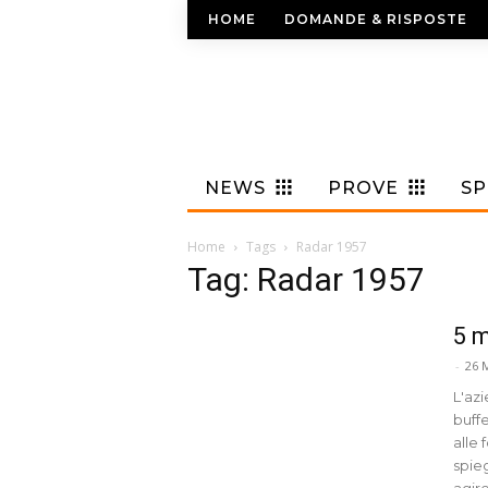
HOME
DOMANDE & RISPOSTE
NEWS
PROVE
S
Home
Tags
Radar 1957
Tag: Radar 1957
5 m
-
26 
L'azi
buff
alle 
spie
agire