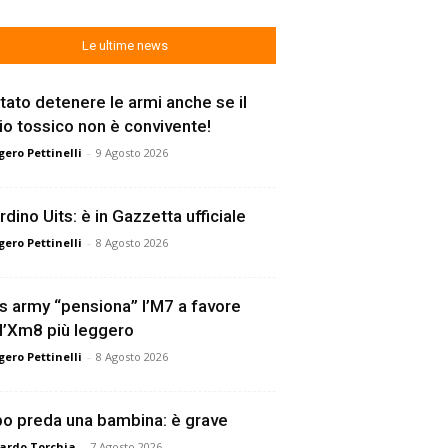
Le ultime news
tato detenere le armi anche se il
lio tossico non è convivente!
ero Pettinelli
-
9 Agosto 2026
rdino Uits: è in Gazzetta ufficiale
ero Pettinelli
-
8 Agosto 2026
s army “pensiona” l’M7 a favore
l’Xm8 più leggero
ero Pettinelli
-
8 Agosto 2026
o preda una bambina: è grave
ardo Torchia
-
7 Agosto 2026