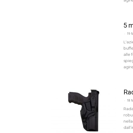
5 m
-
19 
L'azi
buff
alle 
spie
agire
Rad
-
18 
Rada
robus
nella
dall’