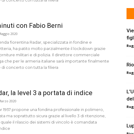
inuti con Fabio Berni
Vie
Maggio 2020
fig
enda fiorentina Radar, specializzata in fondine e
Rugg
etteria, ha patito molto parzialmente il lockdown grazie
forniture militari e di polizia. Il direttore commerciale
ga che per le armeria italiane sarà importante finalmente
Rio
 di concerto con tutta la filiera
Rugg
L’U
ar, la level 3 a portata di indice
del
Marzo 2020
Rugg
r 1957 propone una fondina professionale in polimero,
ta ma soprattutto sicura grazie al livello 3 di ritenzione,
 quale il rilascio dei sistemi di vincolo è comandata
Lup
indice
Ricc