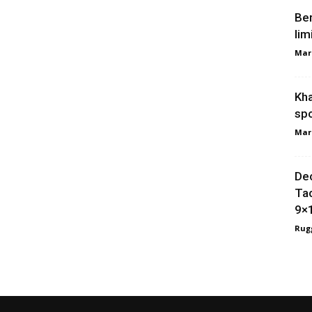
Ber
lim
Mar
Kha
spo
Mar
Dec
Tac
9×
Rugg