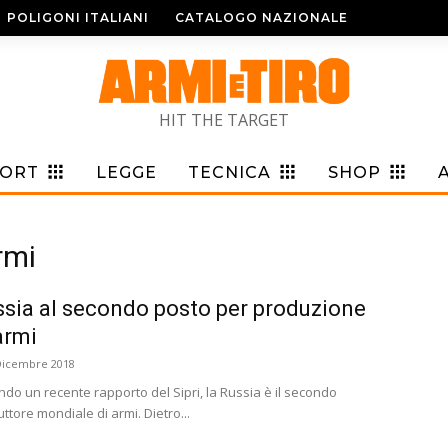
POLIGONI ITALIANI
CATALOGO NAZIONALE
HIT THE TARGET
PORT
LEGGE
TECNICA
SHOP
rmi
sia al secondo posto per produzione
armi
Dicembre 2018
do un recente rapporto del Sipri, la Russia è il secondo
ttore mondiale di armi. Dietro...