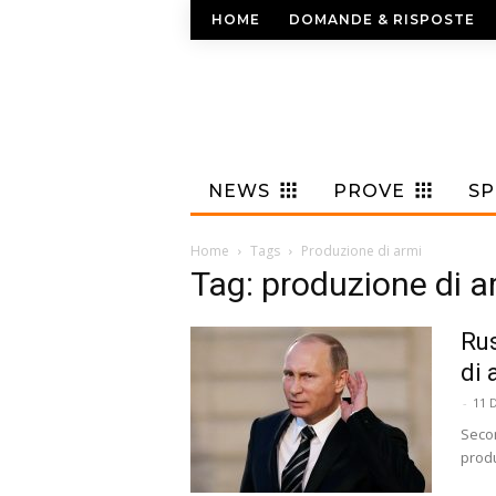
HOME
DOMANDE & RISPOSTE
NEWS
PROVE
S
Home
Tags
Produzione di armi
Tag: produzione di a
Rus
di 
-
11 
Secon
produ