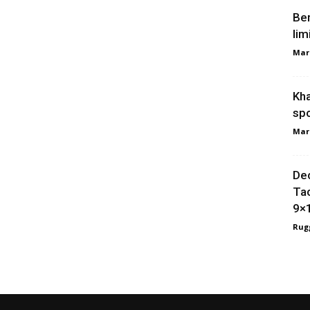
Ber
lim
Mar
Kha
spo
Mar
Dec
Tac
9×
Rugg