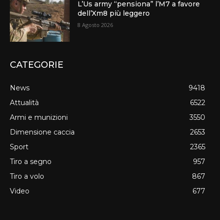
L’Us army “pensiona” l’M7 a favore
dell’Xm8 più leggero
8 Agosto 2026
CATEGORIE
News
9418
Attualità
6522
Armi e munizioni
3550
Dimensione caccia
2653
Sport
2365
Tiro a segno
957
Tiro a volo
867
Video
677