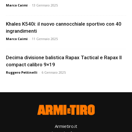
Marco Caimi
-
13 Gennaio 2025
Khales K540i: il nuovo cannocchiale sportivo con 40
ingrandimenti
Marco Caimi
-
11 Gennaio 2025
Decima divisione balistica Rapax Tactical e Rapax II
compact calibro 9×19
Ruggero Pettinelli
-
6 Gennaio 2025
Armietiro.it