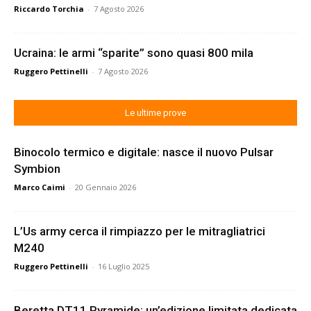
Riccardo Torchia
-
7 Agosto 2026
Ucraina: le armi “sparite” sono quasi 800 mila
Ruggero Pettinelli
-
7 Agosto 2026
Le ultime prove
Binocolo termico e digitale: nasce il nuovo Pulsar
Symbion
Marco Caimi
-
20 Gennaio 2026
L’Us army cerca il rimpiazzo per le mitragliatrici
M240
Ruggero Pettinelli
-
16 Luglio 2025
Beretta DT11 Pyramide: un’edizione limitata dedicata