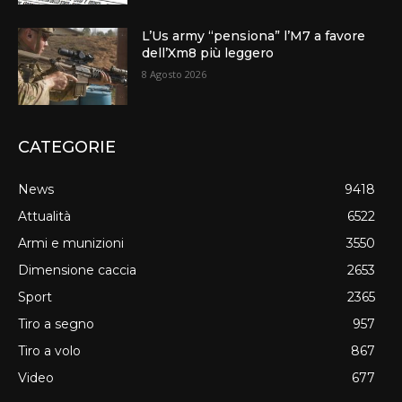
L’Us army “pensiona” l’M7 a favore
dell’Xm8 più leggero
8 Agosto 2026
CATEGORIE
News
9418
Attualità
6522
Armi e munizioni
3550
Dimensione caccia
2653
Sport
2365
Tiro a segno
957
Tiro a volo
867
Video
677