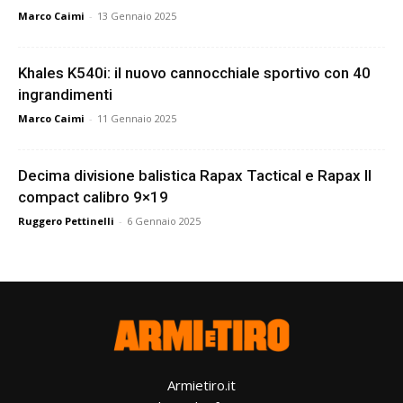
Marco Caimi
-
13 Gennaio 2025
Khales K540i: il nuovo cannocchiale sportivo con 40
ingrandimenti
Marco Caimi
-
11 Gennaio 2025
Decima divisione balistica Rapax Tactical e Rapax II
compact calibro 9×19
Ruggero Pettinelli
-
6 Gennaio 2025
Armietiro.it