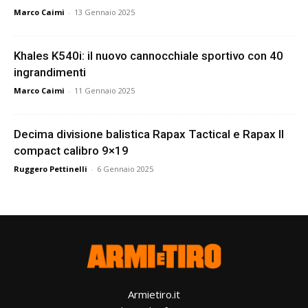
Marco Caimi
-
13 Gennaio 2025
Khales K540i: il nuovo cannocchiale sportivo con 40
ingrandimenti
Marco Caimi
-
11 Gennaio 2025
Decima divisione balistica Rapax Tactical e Rapax II
compact calibro 9×19
Ruggero Pettinelli
-
6 Gennaio 2025
Armietiro.it