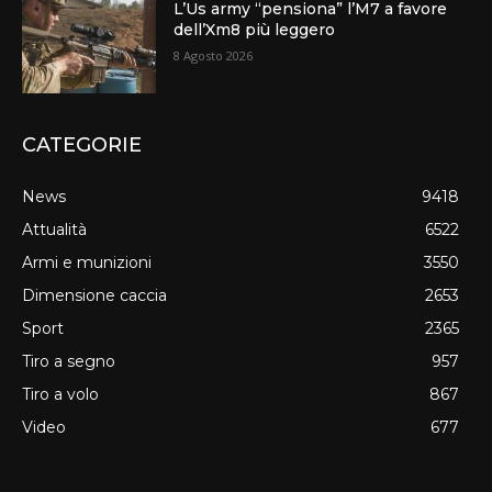
L’Us army “pensiona” l’M7 a favore
dell’Xm8 più leggero
8 Agosto 2026
CATEGORIE
News
9418
Attualità
6522
Armi e munizioni
3550
Dimensione caccia
2653
Sport
2365
Tiro a segno
957
Tiro a volo
867
Video
677