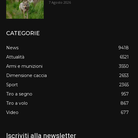
7 Agosto 2026
CATEGORIE
News
9418
Attualità
6521
Armi e munizioni
3550
Dimensione caccia
2653
Sport
2365
Tiro a segno
957
Tiro a volo
867
Video
677
Iscriviti alla newsletter