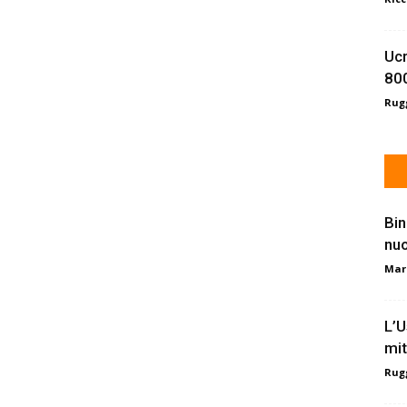
Ucr
800
Rugg
Bin
nu
Mar
L’U
mit
Rugg