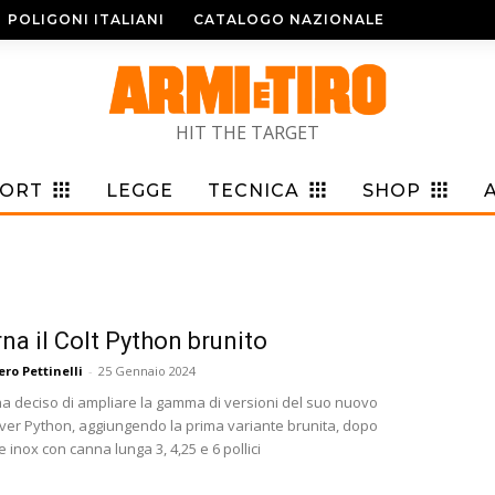
POLIGONI ITALIANI
CATALOGO NAZIONALE
HIT THE TARGET
PORT
LEGGE
TECNICA
SHOP
na il Colt Python brunito
ro Pettinelli
-
25 Gennaio 2024
ha deciso di ampliare la gamma di versioni del suo nuovo
ver Python, aggiungendo la prima variante brunita, dopo
e inox con canna lunga 3, 4,25 e 6 pollici