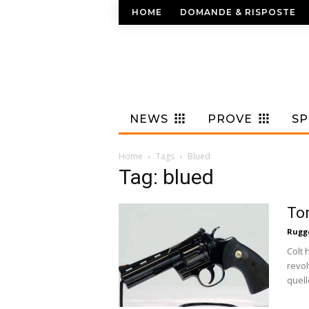
HOME
DOMANDE & RISPOSTE
NEWS
PROVE
S
Home
Tags
Blued
Tag: blued
Tor
Rugge
Colt 
revol
quell