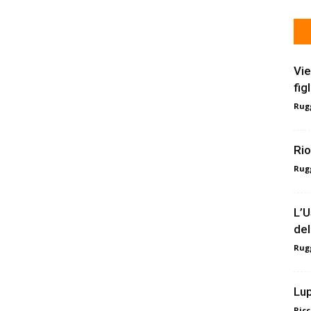
Vie
fig
Rugg
Rio
Rugg
L’U
del
Rugg
Lup
Ricc