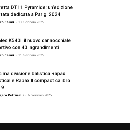
etta DT11 Pyramide: un’edizione
itata dedicata a Parigi 2024
co Caimi
-
13 Gennaio 2025
les K540i: il nuovo cannocchiale
rtivo con 40 ingrandimenti
co Caimi
-
11 Gennaio 2025
ima divisione balistica Rapax
tical e Rapax II compact calibro
19
ero Pettinelli
-
6 Gennaio 2025