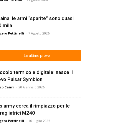
aina: le armi “sparite” sono quasi
 mila
ero Pettinelli
-
7 Agosto 2026
Le ultime prove
ocolo termico e digitale: nasce il
ovo Pulsar Symbion
co Caimi
-
20 Gennaio 2026
s army cerca il rimpiazzo per le
ragliatrici M240
ero Pettinelli
-
16 Luglio 2025