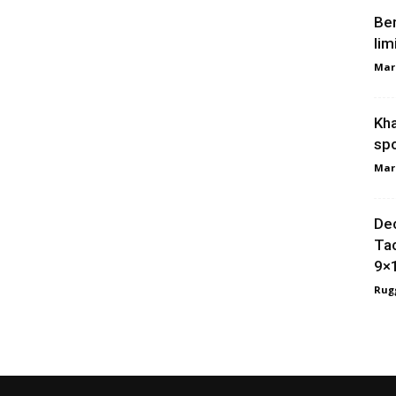
Ber
lim
Mar
Kha
spo
Mar
Dec
Tac
9×
Rugg