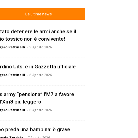
Le ultime news
tato detenere le armi anche se il
lio tossico non è convivente!
ero Pettinelli
-
9 Agosto 2026
rdino Uits: è in Gazzetta ufficiale
ero Pettinelli
-
8 Agosto 2026
s army “pensiona” l’M7 a favore
l’Xm8 più leggero
ero Pettinelli
-
8 Agosto 2026
o preda una bambina: è grave
ardo Torchia
-
7 Agosto 2026