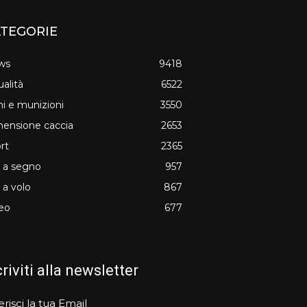
TEGORIE
ws
9418
ualità
6522
i e munizioni
3550
ensione caccia
2653
rt
2365
o a segno
957
o a volo
867
eo
677
criviti alla newsletter
erisci la tua Email