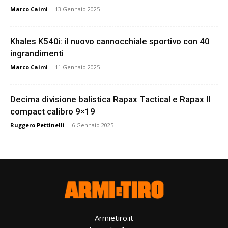
Marco Caimi
-
13 Gennaio 2025
Khales K540i: il nuovo cannocchiale sportivo con 40
ingrandimenti
Marco Caimi
-
11 Gennaio 2025
Decima divisione balistica Rapax Tactical e Rapax II
compact calibro 9×19
Ruggero Pettinelli
-
6 Gennaio 2025
Armietiro.it