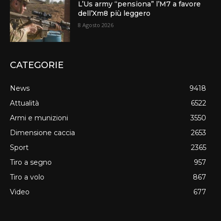
L’Us army “pensiona” l’M7 a favore
dell’Xm8 più leggero
8 Agosto 2026
CATEGORIE
News
9418
Attualità
6522
Armi e munizioni
3550
Dimensione caccia
2653
Sport
2365
Tiro a segno
957
Tiro a volo
867
Video
677