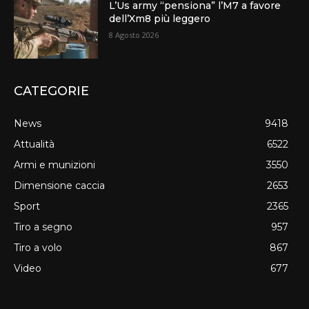
L’Us army “pensiona” l’M7 a favore
dell’Xm8 più leggero
8 Agosto 2026
CATEGORIE
News
9418
Attualità
6522
Armi e munizioni
3550
Dimensione caccia
2653
Sport
2365
Tiro a segno
957
Tiro a volo
867
Video
677