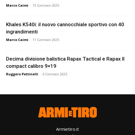
Marco Caimi
-
13 Gennaio 2025
Khales K540i: il nuovo cannocchiale sportivo con 40
ingrandimenti
Marco Caimi
-
11 Gennaio 2025
Decima divisione balistica Rapax Tactical e Rapax II
compact calibro 9×19
Ruggero Pettinelli
-
6 Gennaio 2025
Armietiro.it