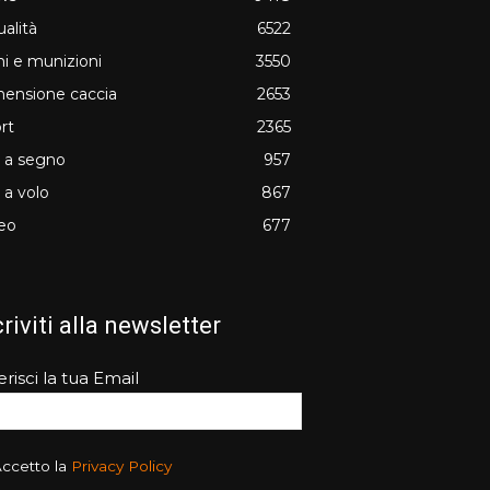
ualità
6522
i e munizioni
3550
ensione caccia
2653
rt
2365
o a segno
957
o a volo
867
eo
677
criviti alla newsletter
erisci la tua Email
ccetto la
Privacy Policy