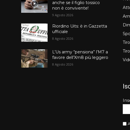
anche se il figlio tossico
Att
non è convivente!
9 Agosto 2026
Arm
Dim
Riordino Uits: è in Gazzetta
ufficiale
Spo
8 Agosto 2026
Tir
Tir
L’Us army “pensiona” l’M7 a
favore dell’Xm8 più leggero
Vid
8 Agosto 2026
Is
Ins
A