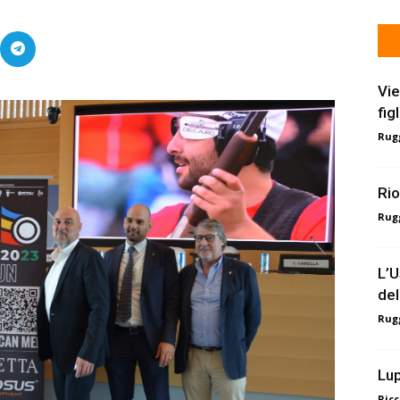
Vie
fig
Rugg
Rio
Rugg
L’U
del
Rugg
Lup
Ricc