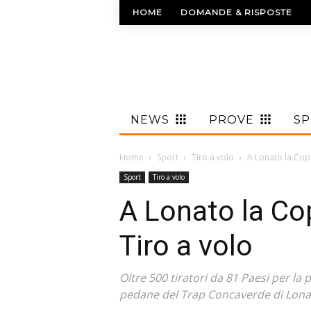
HOME
DOMANDE & RISPOSTE
NEWS
PROVE
S
Home
Sport
Tiro a volo
A Lonato la Cop
Sport
Tiro a volo
A Lonato la Co
Tiro a volo
Oltre 500 tiratori da 81 Paesi per la
pedane del Trap Concaverde di Lonato 