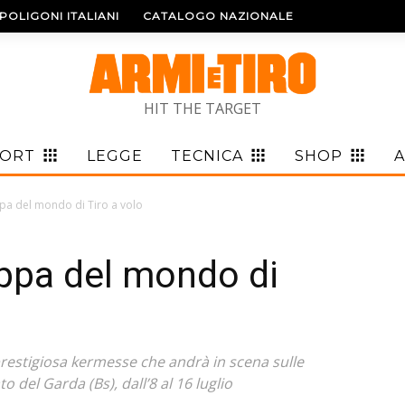
POLIGONI ITALIANI
CATALOGO NAZIONALE
HIT THE TARGET
PORT
LEGGE
TECNICA
SHOP
A
pa del mondo di Tiro a volo
ppa del mondo di
 prestigiosa kermesse che andrà in scena sulle
del Garda (Bs), dall’8 al 16 luglio