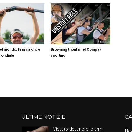
el mondo: Frasca oro e
Browning trionfa nel Compak
mondiale
sporting
ULTIME NOTIZIE
CA
Vietato detenere le armi
Ne