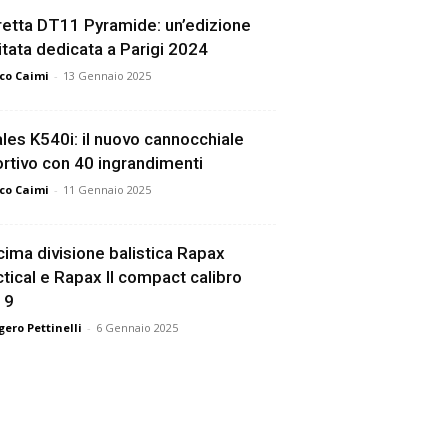
etta DT11 Pyramide: un’edizione
itata dedicata a Parigi 2024
co Caimi
-
13 Gennaio 2025
les K540i: il nuovo cannocchiale
rtivo con 40 ingrandimenti
co Caimi
-
11 Gennaio 2025
ima divisione balistica Rapax
tical e Rapax II compact calibro
19
ero Pettinelli
-
6 Gennaio 2025