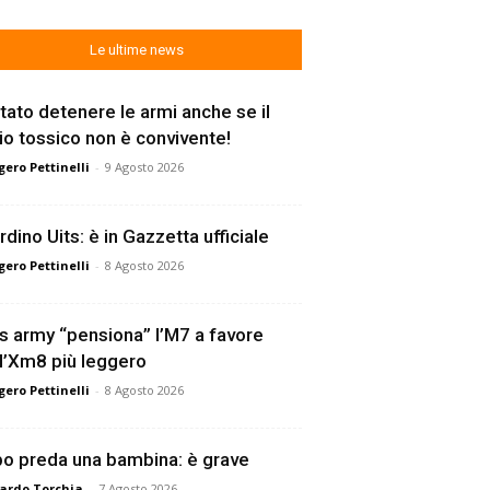
Le ultime news
tato detenere le armi anche se il
lio tossico non è convivente!
ero Pettinelli
-
9 Agosto 2026
rdino Uits: è in Gazzetta ufficiale
ero Pettinelli
-
8 Agosto 2026
s army “pensiona” l’M7 a favore
l’Xm8 più leggero
ero Pettinelli
-
8 Agosto 2026
o preda una bambina: è grave
ardo Torchia
-
7 Agosto 2026