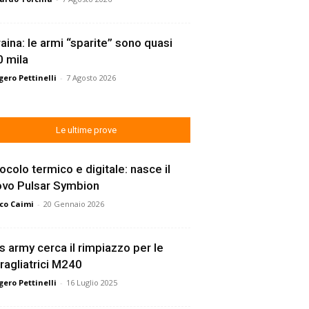
aina: le armi “sparite” sono quasi
 mila
ero Pettinelli
-
7 Agosto 2026
Le ultime prove
ocolo termico e digitale: nasce il
ovo Pulsar Symbion
co Caimi
-
20 Gennaio 2026
s army cerca il rimpiazzo per le
ragliatrici M240
ero Pettinelli
-
16 Luglio 2025