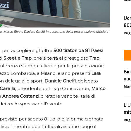
Ucr
800
a, Marco Riva e Daniele Ghelfi in occasione della presentazione ufficiale
Rugg
 per accogliere gli oltre
500 tiratori da 81 Paesi
di Skeet e Trap
, che si terrà al prestigioso
Trap
conferenza stampa ufficiale per la presentazione
Bin
alazzo Lombardia, a Milano, erano presenti
Lara
nu
on delega allo sport,
Daniele Ghelfi
, delegato
Mar
 Carella
, presidente del Trap Concaverde,
Marco
 e
Andrea Costanzi
, direttore vendite Italia di
 dei
main sponsor
dell’evento.
L’U
mit
 previsto per sabato 8 luglio e la prima giornata
Rugg
ciali, mentre quelli ufficiali avranno luogo il