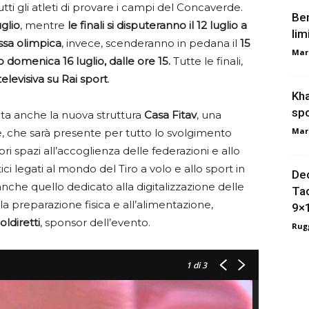
ti gli atleti di provare i campi del Concaverde.
Ber
uglio
, mentre
le finali si disputeranno il 12 luglio a
lim
ssa olimpica
, invece, scenderanno in pedana il
15
Mar
o domenica 16 luglio, dalle ore 15.
Tutte le finali,
elevisiva su Rai sport
.
Kha
spo
nta anche la nuova struttura
Casa Fitav
, una
Mar
che sarà presente per tutto lo svolgimento
i spazi all’accoglienza delle federazioni e allo
i legati al mondo del Tiro a volo e allo sport in
Dec
anche quello dedicato alla digitalizzazione delle
Tac
lla preparazione fisica e all’alimentazione,
9×
oldiretti
, sponsor dell’evento.
Rugg
1
di 3