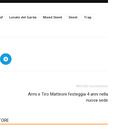
ssf
Lonato del Garda
Mixed Skeet
Skeet
Trap
Articolo successivo
Armi e Tiro Matteoni festeggia 4 anni nella
nuova sede
TORE