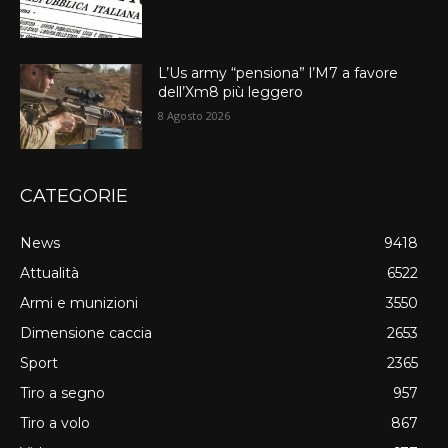
L’Us army “pensiona” l’M7 a favore
dell’Xm8 più leggero
8 Agosto 2026
CATEGORIE
News
9418
Attualità
6522
Armi e munizioni
3550
Dimensione caccia
2653
Sport
2365
Tiro a segno
957
Tiro a volo
867