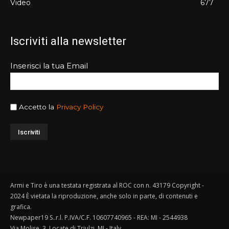
Video
677
Iscriviti alla newsletter
Inserisci la tua Email
Accetto la
Privacy Policy
Armi e Tiro è una testata registrata al ROC con n. 43179 Copyright -
2024 È vietata la riproduzione, anche solo in parte, di contenuti e
grafica.
Newpaper19 S..r.l. P.IVA/C.F. 10607740965 - REA: MI - 2544938
Via Molise, 3, Locate di Triulzi, MI - Italy