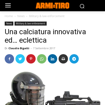
Home
News
Military & law enforcement
News
Military & law enforcement
Una calciatura innovativa
ed… eclettica
Di
Claudio Bigatti
-
7 Settembre 2017