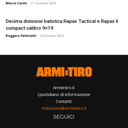
Marco Caimi
-
11 Gennaio 2025
Decima divisione balistica Rapax Tactical e Rapax II
compact calibro 9×19
Ruggero Pettinelli
-
6 Gennaio 2025
Armietiro.it
Quotidiano di informazione
Contatti:
redazione@armietiro.it
SEGUICI