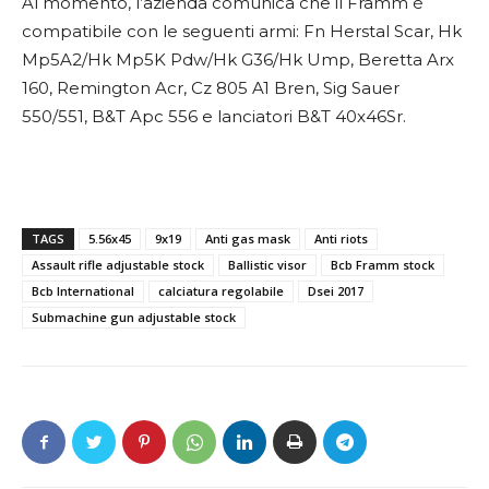
Al momento, l’azienda comunica che il Framm è
compatibile con le seguenti armi: Fn Herstal Scar, Hk
Mp5A2/Hk Mp5K Pdw/Hk G36/Hk Ump, Beretta Arx
160, Remington Acr, Cz 805 A1 Bren, Sig Sauer
550/551, B&T Apc 556 e lanciatori B&T 40x46Sr.
TAGS
5.56x45
9x19
Anti gas mask
Anti riots
Assault rifle adjustable stock
Ballistic visor
Bcb Framm stock
Bcb International
calciatura regolabile
Dsei 2017
Submachine gun adjustable stock