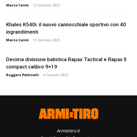
Marco Caimi
-
13 Gennaio 2025
Khales K540i: il nuovo cannocchiale sportivo con 40
ingrandimenti
Marco Caimi
-
11 Gennaio 2025
Decima divisione balistica Rapax Tactical e Rapax II
compact calibro 9×19
Ruggero Pettinelli
-
6 Gennaio 2025
Armietiro.it