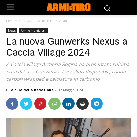
Home
News
Armi e munizioni
News
Armi e munizioni
La nuova Gunwerks Nexus a
Caccia Village 2024
A Caccia village Armeria Regina ha presentato l’ultima
nata di Casa Gunwerks. Tre calibri disponibili, canna
carbon wrapped e calciatura in carbonio
Di
a cura della Redazione
-
12 Maggio 2024