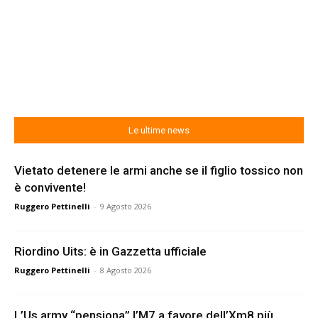
Le ultime news
Vietato detenere le armi anche se il figlio tossico non
è convivente!
Ruggero Pettinelli
-
9 Agosto 2026
Riordino Uits: è in Gazzetta ufficiale
Ruggero Pettinelli
-
8 Agosto 2026
L’Us army “pensiona” l’M7 a favore dell’Xm8 più