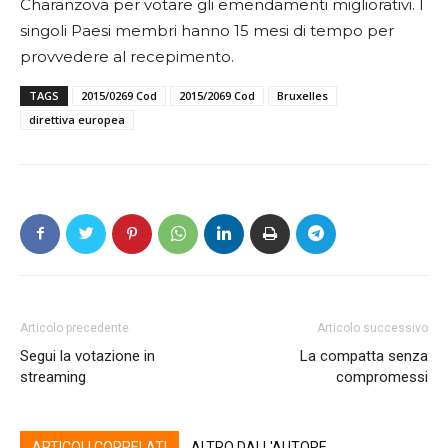
Charanzova per votare gli emendamenti migliorativi. I
singoli Paesi membri hanno 15 mesi di tempo per
provvedere al recepimento.
TAGS
2015/0269 Cod
2015/2069 Cod
Bruxelles
direttiva europea
Articolo precedente
Articolo successivo
Segui la votazione in
La compatta senza
streaming
compromessi
ARTICOLI CORRELATI
ALTRO DALL'AUTORE