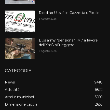
Riordino Uits: è in Gazzetta ufficiale
8 Agosto 2026
L’Us army “pensiona” l’M7 a favore
dell’Xm8 più leggero
8 Agosto 2026
CATEGORIE
News
9418
Attualità
6522
Armi e munizioni
3550
Dimensione caccia
2653