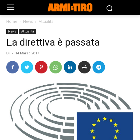
Home
News
Attualità
News
Attualità
La direttiva è passata
Di
-
14 Marzo 2017