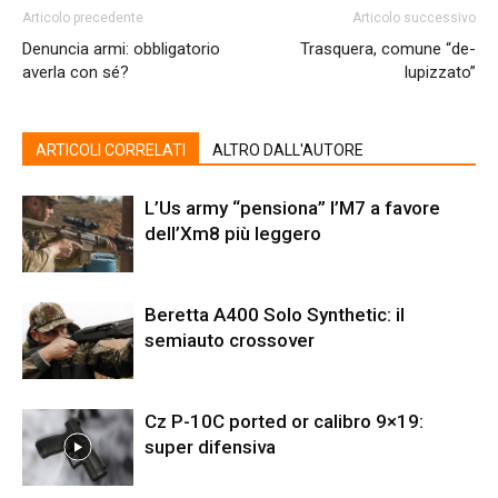
Articolo precedente
Articolo successivo
Denuncia armi: obbligatorio
Trasquera, comune “de-
averla con sé?
lupizzato”
ARTICOLI CORRELATI
ALTRO DALL'AUTORE
L’Us army “pensiona” l’M7 a favore
dell’Xm8 più leggero
Beretta A400 Solo Synthetic: il
semiauto crossover
Cz P-10C ported or calibro 9×19:
super difensiva