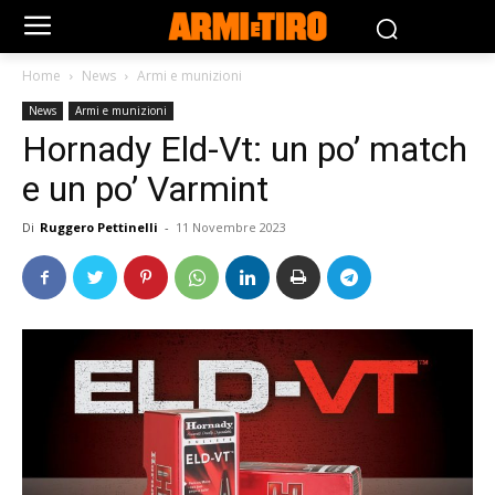
Home
News
Armi e munizioni
News
Armi e munizioni
Hornady Eld-Vt: un po’ match
e un po’ Varmint
Di
Ruggero Pettinelli
-
11 Novembre 2023