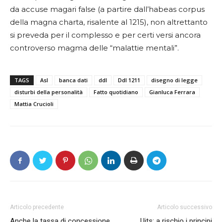
da accuse magari false (a partire dall’habeas corpus
della magna charta, risalente al 1215), non altrettanto
si preveda per il complesso e per certi versi ancora
controverso magma delle “malattie mentali”.
TAGS
Asl
banca dati
ddl
Ddl 1211
disegno di legge
disturbi della personalità
Fatto quotidiano
Gianluca Ferrara
Mattia Crucioli
Articolo precedente
Articolo successivo
Anche la tassa di concessione
Uits: a rischio i principi