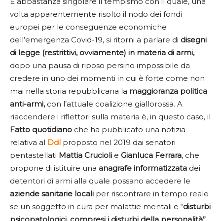
È abbastanza singolare il tempismo con il quale, una
volta apparentemente risolto il nodo dei fondi
europei per le conseguenze economiche
dell’emergenza Covid-19, si ritorni a parlare di
disegni
di legge (restrittivi, ovviamente) in materia di armi,
dopo una pausa di riposo persino impossibile da
credere in uno dei momenti in cui è forte come non
mai nella storia repubblicana la
maggioranza politica
anti-armi,
con l’attuale coalizione giallorossa. A
riaccendere i riflettori sulla materia è, in questo caso, il
Fatto quotidiano
che ha pubblicato una notizia
relativa al
Ddl
proposto nel 2019 dai senatori
pentastellati
Mattia Crucioli
e
Gianluca Ferrara
, che
propone di istituire una
anagrafe informatizzata
dei
detentori di armi alla quale possano accedere le
aziende sanitarie locali
per riscontrare in tempo reale
se un soggetto in cura per malattie mentali e “
disturbi
psicopatologici, compresi i disturbi della personalità”