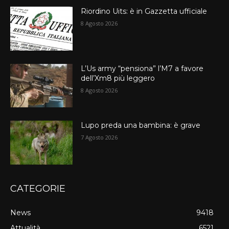
Riordino Uits: è in Gazzetta ufficiale
8 Agosto 2026
L’Us army “pensiona” l’M7 a favore
dell’Xm8 più leggero
8 Agosto 2026
Lupo preda una bambina: è grave
7 Agosto 2026
CATEGORIE
News
9418
Attualità
6521