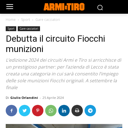
Home
Sport
Gare cacciatori
Sport
Gare cacciatori
Debutta il circuito Fiocchi
munizioni
L’edizione 2024 dei circuiti Armi e Tiro si arricchisce di
un prestigioso partner: per l’azienda di Lecco è stata
creata una categoria in cui sarà consentito l’impiego
delle sole munizioni Fiocchi originali. A settembre la
finale
Di
Giulio Orlandini
-
25 Aprile 2024