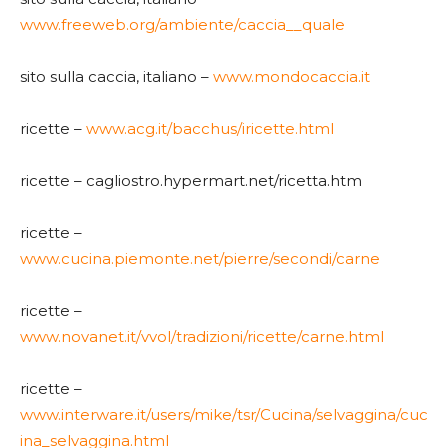
www.freeweb.org/ambiente/caccia__quale
sito sulla caccia, italiano –
www.mondocaccia.it
ricette –
www.acg.it/bacchus/iricette.html
ricette – cagliostro.hypermart.net/ricetta.htm
ricette –
www.cucina.piemonte.net/pierre/secondi/carne
ricette –
www.novanet.it/vvol/tradizioni/ricette/carne.html
ricette –
www.interware.it/users/mike/tsr/Cucina/selvaggina/cuc
ina_selvaggina.html