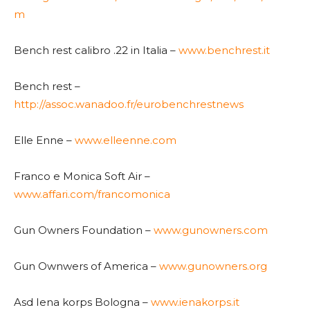
m
Bench rest calibro .22 in Italia –
www.benchrest.it
Bench rest –
http://assoc.wanadoo.fr/eurobenchrestnews
Elle Enne –
www.elleenne.com
Franco e Monica Soft Air –
www.affari.com/francomonica
Gun Owners Foundation –
www.gunowners.com
Gun Ownwers of America –
www.gunowners.org
Asd Iena korps Bologna –
www.ienakorps.it