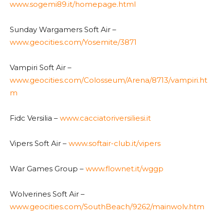
www.sogemi89.it/homepage.html
Sunday Wargamers Soft Air –
www.geocities.com/Yosemite/3871
Vampiri Soft Air –
www.geocities.com/Colosseum/Arena/8713/vampiri.ht
m
Fidc Versilia –
www.cacciatoriversiliesi.it
Vipers Soft Air –
www.softair-club.it/vipers
War Games Group –
www.flownet.it/wggp
Wolverines Soft Air –
www.geocities.com/SouthBeach/9262/mainwolv.htm