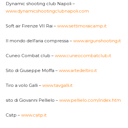
Dynamic shooting club Napoli –
www.dynamicshootingclubnapoli.com
Soft air Firenze VII Rai –
www.settimoraicamp.it
Il mondo dell'aria compressa –
www.airgunshooting.it
Cuneo Combat club –
www.cuneocombatclub.it
Sito di Giuseppe Moffa –
www.artedeltiro.it
Tiro a volo Galli –
www.tavgalli.it
sito di Giovanni Pellielo –
www.pellielo.com/index.htm
Csitp –
www.csitp.it