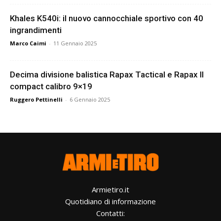
Khales K540i: il nuovo cannocchiale sportivo con 40
ingrandimenti
Marco Caimi
-
11 Gennaio 2025
Decima divisione balistica Rapax Tactical e Rapax II
compact calibro 9×19
Ruggero Pettinelli
-
6 Gennaio 2025
Armietiro.it
Quotidiano di informazione
Contatti: