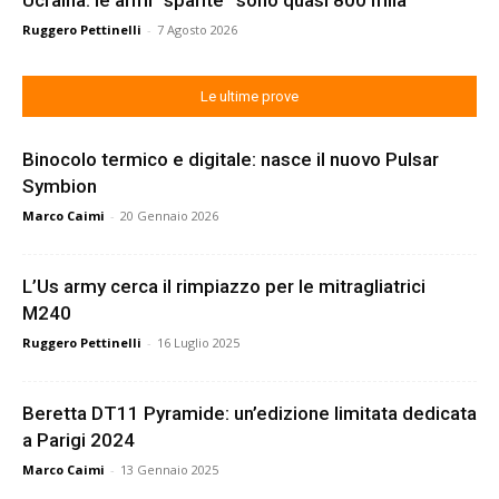
Ucraina: le armi “sparite” sono quasi 800 mila
Ruggero Pettinelli
-
7 Agosto 2026
Le ultime prove
Binocolo termico e digitale: nasce il nuovo Pulsar
Symbion
Marco Caimi
-
20 Gennaio 2026
L’Us army cerca il rimpiazzo per le mitragliatrici
M240
Ruggero Pettinelli
-
16 Luglio 2025
Beretta DT11 Pyramide: un’edizione limitata dedicata
a Parigi 2024
Marco Caimi
-
13 Gennaio 2025