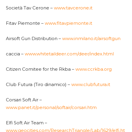
Società Tav Cerone –
www.tavcerone.it
Fitav Piemonte –
www.fitavpiemonte.it
Airsoft Gun Distribution –
www.inmilano.it/airsoftgun
caccia –
www.whitetaildeer.com/deer/index.html
Citizen Comitee for the Rkba –
www.ccrkba.org
Club Futura (Tiro dinamico) –
www.clubfutura.it
Corsari Soft Air –
www.panet.it/personal/softair/corsari.htm
Elfi Soft Air Team –
www.geocities.com/ResearchTriangle/Lab/1629/elfi.ht