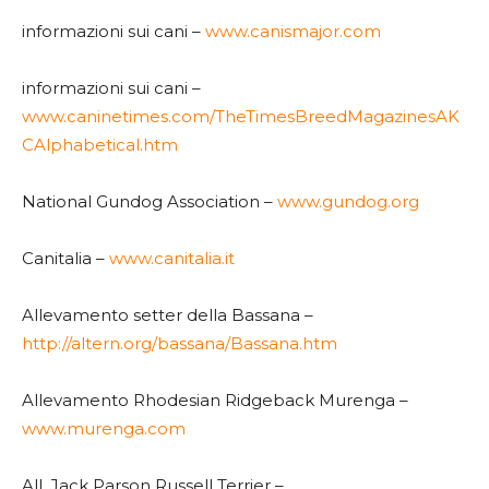
informazioni sui cani –
www.canismajor.com
informazioni sui cani –
www.caninetimes.com/TheTimesBreedMagazinesAK
CAlphabetical.htm
National Gundog Association –
www.gundog.org
Canitalia –
www.canitalia.it
Allevamento setter della Bassana –
http://altern.org/bassana/Bassana.htm
Allevamento Rhodesian Ridgeback Murenga –
www.murenga.com
All. Jack Parson Russell Terrier –