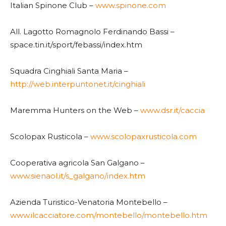
Italian Spinone Club –
www.spinone.com
All. Lagotto Romagnolo Ferdinando Bassi –
space.tin.it/sport/febassi/index.htm
Squadra Cinghiali Santa Maria –
http://web.interpuntonet.it/cinghiali
Maremma Hunters on the Web –
www.dsr.it/caccia
Scolopax Rusticola –
www.scolopaxrusticola.com
Cooperativa agricola San Galgano –
www.sienaol.it/s_galgano/index.htm
Azienda Turistico-Venatoria Montebello –
www.ilcacciatore.com/montebello/montebello.htm