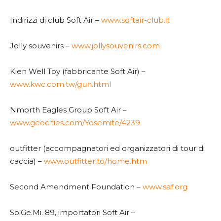
Indirizzi di club Soft Air –
www.softair-club.it
Jolly souvenirs –
www.jollysouvenirs.com
Kien Well Toy (fabbricante Soft Air) –
www.kwc.com.tw/gun.html
Nmorth Eagles Group Soft Air –
www.geocities.com/Yosemite/4239
outfitter (accompagnatori ed organizzatori di tour di
caccia) –
www.outfitter.to/home.htm
Second Amendment Foundation –
www.saf.org
So.Ge.Mi. 89, importatori Soft Air –