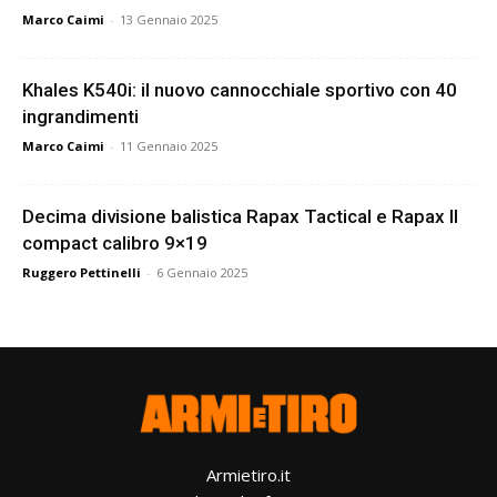
Marco Caimi
-
13 Gennaio 2025
Khales K540i: il nuovo cannocchiale sportivo con 40
ingrandimenti
Marco Caimi
-
11 Gennaio 2025
Decima divisione balistica Rapax Tactical e Rapax II
compact calibro 9×19
Ruggero Pettinelli
-
6 Gennaio 2025
Armietiro.it