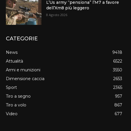
L’Us army “pensiona” l’M7 a favore
dell’Xm8 più leggero
8 Agosto 2026
CATEGORIE
News
9418
Attualità
6522
Armi e munizioni
3550
Dimensione caccia
2653
Sport
2365
Tiro a segno
957
Tiro a volo
867
Video
677