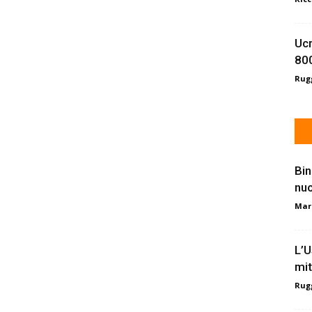
Ucr
800
Rugg
Bin
nu
Mar
L’U
mit
Rugg