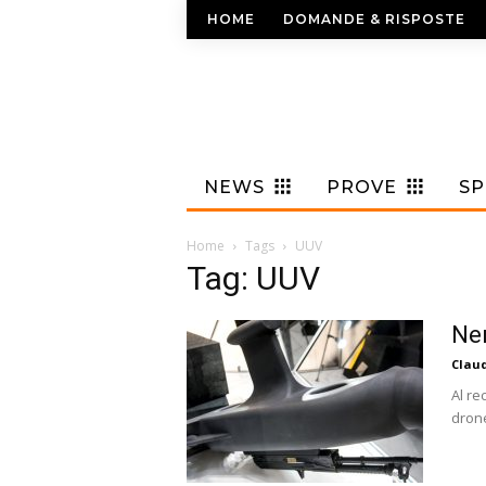
HOME
DOMANDE & RISPOSTE
NEWS
PROVE
S
Home
Tags
UUV
Tag: UUV
Ner
Claud
Al re
drone