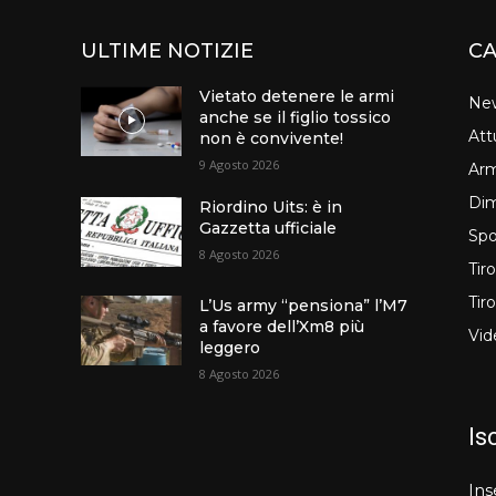
ULTIME NOTIZIE
CA
Vietato detenere le armi
Ne
anche se il figlio tossico
Att
non è convivente!
9 Agosto 2026
Arm
Dim
Riordino Uits: è in
Gazzetta ufficiale
Spo
8 Agosto 2026
Tir
Tir
L’Us army “pensiona” l’M7
a favore dell’Xm8 più
Vid
leggero
8 Agosto 2026
Is
Ins