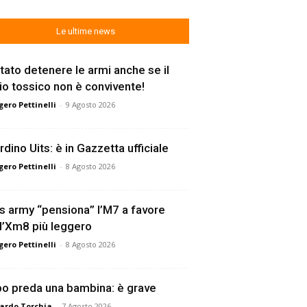
Le ultime news
tato detenere le armi anche se il
lio tossico non è convivente!
ero Pettinelli
-
9 Agosto 2026
rdino Uits: è in Gazzetta ufficiale
ero Pettinelli
-
8 Agosto 2026
s army “pensiona” l’M7 a favore
l’Xm8 più leggero
ero Pettinelli
-
8 Agosto 2026
o preda una bambina: è grave
ardo Torchia
-
7 Agosto 2026