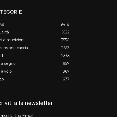
TEGORIE
ws
9418
ualità
6522
i e munizioni
3550
ensione caccia
2653
rt
2365
o a segno
957
o a volo
867
eo
677
criviti alla newsletter
erisci la tua Email