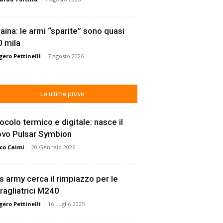
aina: le armi “sparite” sono quasi
 mila
ero Pettinelli
-
7 Agosto 2026
Le ultime prove
ocolo termico e digitale: nasce il
ovo Pulsar Symbion
co Caimi
-
20 Gennaio 2026
s army cerca il rimpiazzo per le
ragliatrici M240
ero Pettinelli
-
16 Luglio 2025