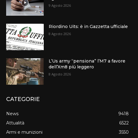
9 Agosto 2026
Riordino Uits: è in Gazzetta ufficiale
8 Agosto 2026
L’Us army “pensiona” l’M7 a favore
dell’Xm8 più leggero
8 Agosto 2026
CATEGORIE
News
9418
Attualità
6522
Armi e munizioni
3550