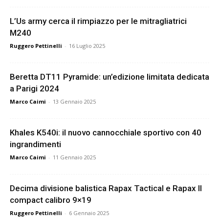
L’Us army cerca il rimpiazzo per le mitragliatrici
M240
Ruggero Pettinelli
-
16 Luglio 2025
Beretta DT11 Pyramide: un’edizione limitata dedicata
a Parigi 2024
Marco Caimi
-
13 Gennaio 2025
Khales K540i: il nuovo cannocchiale sportivo con 40
ingrandimenti
Marco Caimi
-
11 Gennaio 2025
Decima divisione balistica Rapax Tactical e Rapax II
compact calibro 9×19
Ruggero Pettinelli
-
6 Gennaio 2025